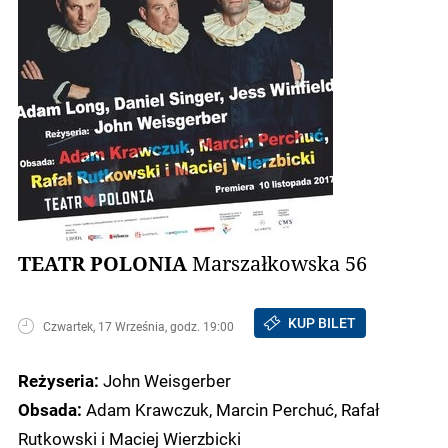
TEATR POLONIA
Marszałkowska 56
KUP BILET
Czwartek, 17 Września, godz. 19:00
John Weisgerber
Reżyseria:
Adam Krawczuk, Marcin Perchuć, Rafał
Obsada:
Rutkowski i Maciej Wierzbicki