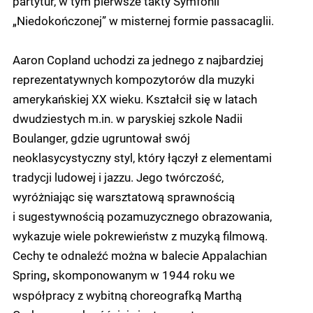
partytur, w tym pierwsze takty Symfonii
„Niedokończonej” w misternej formie passacaglii.
Aaron Copland uchodzi za jednego z najbardziej
reprezentatywnych kompozytorów dla muzyki
amerykańskiej XX wieku. Kształcił się w latach
dwudziestych m.in. w paryskiej szkole Nadii
Boulanger, gdzie ugruntował swój
neoklasycystyczny styl, który łączył z elementami
tradycji ludowej i jazzu. Jego twórczość,
wyróżniając się warsztatową sprawnością
i sugestywnością pozamuzycznego obrazowania,
wykazuje wiele pokrewieństw z muzyką filmową.
Cechy te odnaleźć można w balecie Appalachian
Spring
skomponowanym w 1944 roku we
,
współpracy z wybitną choreografką Marthą