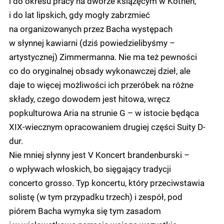
i do okresu pracy na dworze książęcym w Köthen,
i do lat lipskich, gdy mogły zabrzmieć
na organizowanych przez Bacha występach
w słynnej kawiarni (dziś powiedzielibyśmy –
artystycznej) Zimmermanna. Nie ma też pewności
co do oryginalnej obsady wykonawczej dzieł, ale
daje to więcej możliwości ich przeróbek na różne
składy, czego dowodem jest hitowa, wręcz
popkulturowa Aria na strunie G – w istocie będąca
XIX-wiecznym opracowaniem drugiej części Suity D-
dur.
Nie mniej słynny jest V Koncert brandenburski –
o wpływach włoskich, bo sięgający tradycji
concerto grosso. Typ koncertu, który przeciwstawia
solistę (w tym przypadku trzech) i zespół, pod
piórem Bacha wymyka się tym zasadom