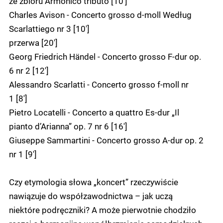
ze zbioru Armonico tributo [10']
Charles Avison - Concerto grosso d-moll Według
Scarlattiego nr 3 [10']
przerwa [20']
Georg Friedrich Händel - Concerto grosso F-dur op.
6 nr 2 [12']
Alessandro Scarlatti - Concerto grosso f-moll nr
1 [8']
Pietro Locatelli - Concerto a quattro Es-dur „Il
pianto d’Arianna” op. 7 nr 6 [16']
Giuseppe Sammartini - Concerto grosso A-dur op. 2
nr 1 [9']
Czy etymologia słowa „koncert” rzeczywiście
nawiązuje do współzawodnictwa – jak uczą
niektóre podręczniki? A może pierwotnie chodziło