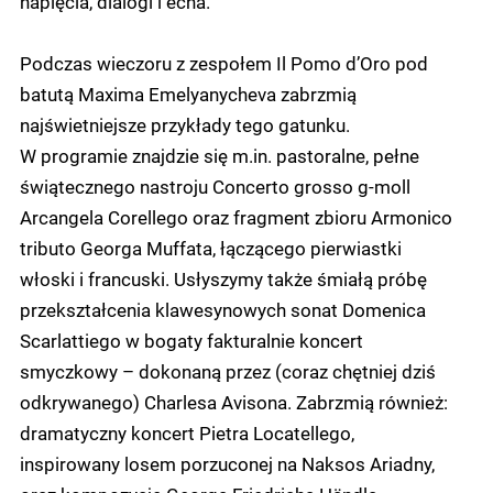
napięcia, dialogi i echa.
Podczas wieczoru z zespołem Il Pomo d’Oro pod
batutą Maxima Emelyanycheva zabrzmią
najświetniejsze przykłady tego gatunku.
W programie znajdzie się m.in. pastoralne, pełne
świątecznego nastroju Concerto grosso g-moll
Arcangela Corellego oraz fragment zbioru Armonico
tributo Georga Muffata, łączącego pierwiastki
włoski i francuski. Usłyszymy także śmiałą próbę
przekształcenia klawesynowych sonat Domenica
Scarlattiego w bogaty fakturalnie koncert
smyczkowy – dokonaną przez (coraz chętniej dziś
odkrywanego) Charlesa Avisona. Zabrzmią również:
dramatyczny koncert Pietra Locatellego,
inspirowany losem porzuconej na Naksos Ariadny,