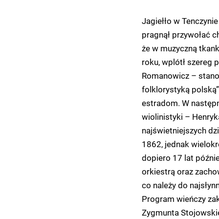
Jagiełło w Tenczynie 
pragnął przywołać ch
że w muzyczną tkank
roku, wplótł szereg 
Romanowicz – stanow
folklorystyką polską
estradom. W następn
wiolinistyki – Henry
najświetniejszych dz
1862, jednak wielokr
dopiero 17 lat późni
orkiestrą oraz zach
co należy do najsłyn
Program wieńczy zako
Zygmunta Stojowskie