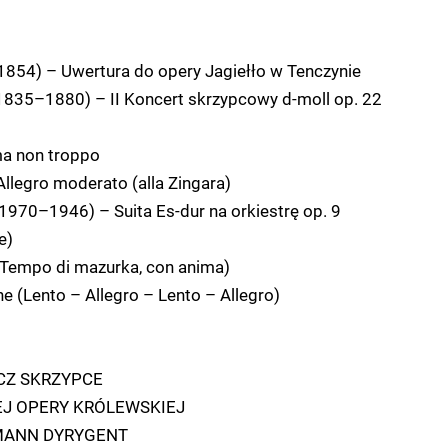
1854) – Uwertura do opery Jagiełło w Tenczynie
1835–1880) – II Koncert skrzypcowy d-moll op. 22
a non troppo
Allegro moderato (alla Zingara)
1970–1946) – Suita Es-dur na orkiestrę op. 9
e)
(Tempo di mazurka, con anima)
ne (Lento – Allegro – Lento – Allegro)
CZ SKRZYPCE
EJ OPERY KRÓLEWSKIEJ
MANN DYRYGENT