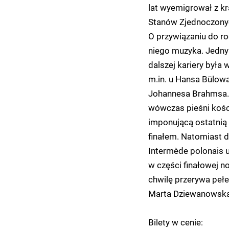
lat wyemigrował z kra
Stanów Zjednoczonych
O przywiązaniu do 
niego muzyka. Jedny
dalszej kariery była 
m.in. u Hansa Bülowa
Johannesa Brahmsa. 
wówczas pieśni kości
imponującą ostatnią
finałem. Natomiast d
Intermède polonais 
w części finałowej n
chwilę przerywa peł
Marta Dziewanowsk
Bilety w cenie: