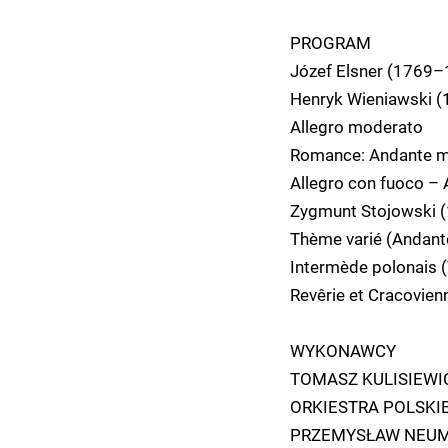
PROGRAM
Józef Elsner (1769–
Henryk Wieniawski (
Allegro moderato
Romance: Andante m
Allegro con fuoco – 
Zygmunt Stojowski (
Thème varié (Andant
Intermède polonais 
Revêrie et Cracovien
WYKONAWCY
TOMASZ KULISIEWI
ORKIESTRA POLSKI
PRZEMYSŁAW NEU