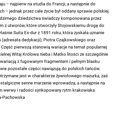
ju – najpierw na studia do Francji, a następnie do
 – jednak przez całe życie był oddany sprawie polskiej.
rodzimego dziedzictwa świadczy komponowana przez
m z utworów, które otworzyły Stojowskiemu drogę do
właśnie Suita Es-dur z 1891 roku, która zyskała uznanie
 (adresata dedykacji), Piotra Czajkowskiego oraz
Część pierwszą stanowią wariacje na temat popularnej
elnej Witaj Królowa nieba i Matko litości ze szczególnie
 wariacją z fugowanym fragmentem i pełnym blasku
wie pozostałe części nawiązują do polskich tańców.
utrzymane jest w charakterze żywiołowego mazurka, zaś
ostalgiczne senne marzenie wprowadza, a następnie na
en werwy i radości synkopowany rytm krakowiaka.
a-Pachowska