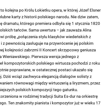
to kolejna po Królu Łokietku opera, w której Józef Elsner
lubne karty z historii polskiego narodu. Nie dziw zatem,
ę dramatu, którego premiera odbyła się 1 stycznia 1820
polskich tańców. Sama uwertura – jak zauważa Alina
i próbę „połączenia stylu klasyków wiedeńskich z
” i z pewnością zasługuje na przywrócenie jej polskim
ej kolejności zabrzmi II Koncert skrzypcowy geniusza
ka Wieniawskiego. Pierwsza wersja jednego z
ieł kompozytorskich polskiego wirtuoza pochodzi z roku
otnie poprawiane, w ostatecznej postaci ukazało się
ej. Dziś wciąż zachwyca elegancją dialogów solisty z
owaniem równowagi między wirtuozerią a liryzmem, przez
niejszych polskich kompozycji tego gatunku.
rzeniona w rodzimej tradycji Suita Es-dur na orkiestrę
go. Ten znakomity pianista i kompozytor już w wieku 17