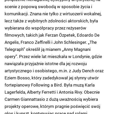
scenie z popową swobodą w sposobie życia i
komunikacji. Znana nie tylko z wirtuozerii wokalnej,
lecz także z wybitnych zdolności aktorskich, była
wybierana do współpracy przez reżyserów
filmowych, takich jak Ferzan Özpetek, Edoardo De
Angelis, Franco Zeffirelli i John Schlesinger. „The
Telegraph” określił ją mianem „Anny Magnani
opery”. Przez wiele lat mieszkała w Londynie, gdzie
nawiązała przyjaźnie istotne dla jej rozwoju
artystycznego i osobistego, m.in. z Judy Dench oraz
Eziem Bosso, który zadedykował jej słynny utwór
fortepianowy Following a Bird. Była muzą Karla
Lagerfelda, Alberty Ferretti i Antonia Rivy. Obecnie
Carmen Giannattasio z dużą uważnością wybiera
projekty operowe, którym pragnie poświęcić swój
głos i kunszt, kontynuując pracę nad rolami