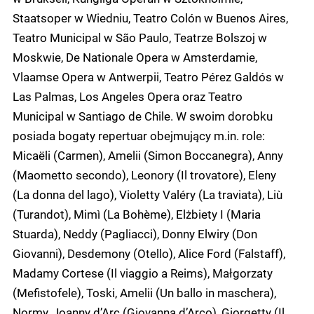
Staatsoper w Wiedniu, Teatro Colón w Buenos Aires,
Teatro Municipal w São Paulo, Teatrze Bolszoj w
Moskwie, De Nationale Opera w Amsterdamie,
Vlaamse Opera w Antwerpii, Teatro Pérez Galdós w
Las Palmas, Los Angeles Opera oraz Teatro
Municipal w Santiago de Chile. W swoim dorobku
posiada bogaty repertuar obejmujący m.in. role:
Micaëli (Carmen), Amelii (Simon Boccanegra), Anny
(Maometto secondo), Leonory (Il trovatore), Eleny
(La donna del lago), Violetty Valéry (La traviata), Liù
(Turandot), Mimì (La Bohème), Elżbiety I (Maria
Stuarda), Neddy (Pagliacci), Donny Elwiry (Don
Giovanni), Desdemony (Otello), Alice Ford (Falstaff),
Madamy Cortese (Il viaggio a Reims), Małgorzaty
(Mefistofele), Toski, Amelii (Un ballo in maschera),
Normy, Joanny d’Arc (Giovanna d’Arco), Giorgetty (Il