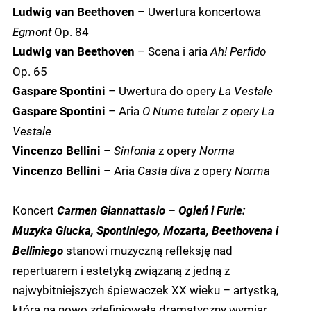
– Uwertura koncertowa
Ludwig van Beethoven
Egmont
Op. 84
– Scena i aria
Ah! Perfido
Ludwig van Beethoven
Op. 65
– Uwertura do opery
La Vestale
Gaspare Spontini
– Aria
O Nume tutelar z opery La
Gaspare Spontini
Vestale
–
Sinfonia
z opery
Norma
Vincenzo Bellini
– Aria
Casta diva
z opery
Norma
Vincenzo Bellini
Koncert
Carmen Giannattasio – Ogień i Furie:
Muzyka Glucka, Spontiniego, Mozarta, Beethovena i
stanowi muzyczną refleksję nad
Belliniego
repertuarem i estetyką związaną z jedną z
najwybitniejszych śpiewaczek XX wieku – artystką,
która na nowo zdefiniowała dramatyczny wymiar