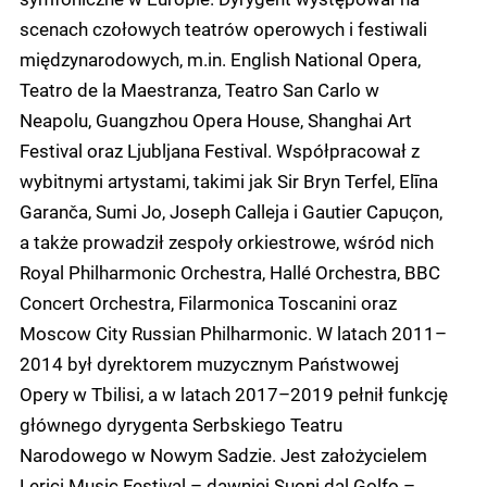
scenach czołowych teatrów operowych i festiwali
międzynarodowych, m.in. English National Opera,
Teatro de la Maestranza, Teatro San Carlo w
Neapolu, Guangzhou Opera House, Shanghai Art
Festival oraz Ljubljana Festival. Współpracował z
wybitnymi artystami, takimi jak Sir Bryn Terfel, Elīna
Garanča, Sumi Jo, Joseph Calleja i Gautier Capuçon,
a także prowadził zespoły orkiestrowe, wśród nich
Royal Philharmonic Orchestra, Hallé Orchestra, BBC
Concert Orchestra, Filarmonica Toscanini oraz
Moscow City Russian Philharmonic. W latach 2011–
2014 był dyrektorem muzycznym Państwowej
Opery w Tbilisi, a w latach 2017–2019 pełnił funkcję
głównego dyrygenta Serbskiego Teatru
Narodowego w Nowym Sadzie. Jest założycielem
Lerici Music Festival – dawniej Suoni dal Golfo –