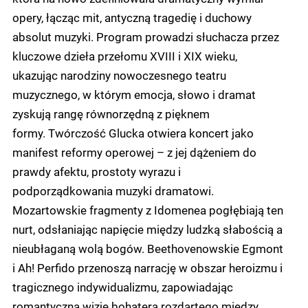
opery, łącząc mit, antyczną tragedię i duchowy
absolut muzyki. Program prowadzi słuchacza przez
kluczowe dzieła przełomu XVIII i XIX wieku,
ukazując narodziny nowoczesnego teatru
muzycznego, w którym emocja, słowo i dramat
zyskują rangę równorzędną z pięknem
formy. Twórczość Glucka otwiera koncert jako
manifest reformy operowej – z jej dążeniem do
prawdy afektu, prostoty wyrazu i
podporządkowania muzyki dramatowi.
Mozartowskie fragmenty z Idomenea pogłębiają ten
nurt, odsłaniając napięcie między ludzką słabością a
nieubłaganą wolą bogów. Beethovenowskie Egmont
i Ah! Perfido przenoszą narrację w obszar heroizmu i
tragicznego indywidualizmu, zapowiadając
romantyczną wizję bohatera rozdartego między