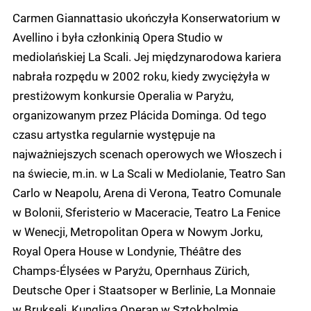
Carmen Giannattasio ukończyła Konserwatorium w
Avellino i była członkinią Opera Studio w
mediolańskiej La Scali. Jej międzynarodowa kariera
nabrała rozpędu w 2002 roku, kiedy zwyciężyła w
prestiżowym konkursie Operalia w Paryżu,
organizowanym przez Plácida Dominga. Od tego
czasu artystka regularnie występuje na
najważniejszych scenach operowych we Włoszech i
na świecie, m.in. w La Scali w Mediolanie, Teatro San
Carlo w Neapolu, Arena di Verona, Teatro Comunale
w Bolonii, Sferisterio w Maceracie, Teatro La Fenice
w Wenecji, Metropolitan Opera w Nowym Jorku,
Royal Opera House w Londynie, Théâtre des
Champs-Élysées w Paryżu, Opernhaus Zürich,
Deutsche Oper i Staatsoper w Berlinie, La Monnaie
w Brukseli, Kungliga Operan w Sztokholmie,