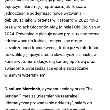
będącymi filarami jej repertuaru, jak Tosca, a
jednocześnie podejmując nowe wyzwania –
debiutując jako Giorgetta w Il tabarro w 2023 roku
oraz w rolach Giocondy, Aidy, Minnie i Cio-Cio-San w
2024. Równolegle planuje nowe projekty społeczne
adresowane do kobiet, kontynuując drogę
niezależności i konsekwencji, która już w młodości
pozwoliła jej łączyć studia slawistyczne z nauką w
konserwatorium, klasyczną karierę operową oraz
świadome, wyprzedzające epokę zarządzanie
własnym wizerunkiem.
dyrygent ceniony przez The
Gianluca Marcianò,
Sunday Times za „niezmiennie teatralne i
idiomatyczne prowadzenie orkiestry”, należy do
grona najbardziej uznanych artystów swojej