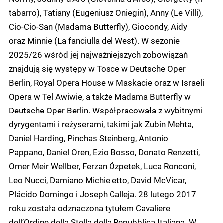
tabarro), Tatiany (Eugeniusz Oniegin), Anny (Le Villi),
Cio-Cio-San (Madama Butterfly), Giocondy, Aidy
oraz Minnie (La fanciulla del West). W sezonie
2025/26 wśród jej najważniejszych zobowiązań
znajdują się występy w Tosce w Deutsche Oper
Berlin, Royal Opera House w Maskacie oraz w Israeli
Opera w Tel Awiwie, a także Madama Butterfly w
Deutsche Oper Berlin. Współpracowała z wybitnymi
dyrygentami i reżyserami, takimi jak Zubin Mehta,
Daniel Harding, Pinchas Steinberg, Antonio
Pappano, Daniel Oren, Ezio Bosso, Donato Renzetti,
Omer Meir Wellber, Ferzan Özpetek, Luca Ronconi,
Leo Nucci, Damiano Michieletto, David McVicar,
Plácido Domingo i Joseph Calleja. 28 lutego 2017
roku została odznaczona tytułem Cavaliere
dell’Ordine della Stella della Repubblica Italiana. W