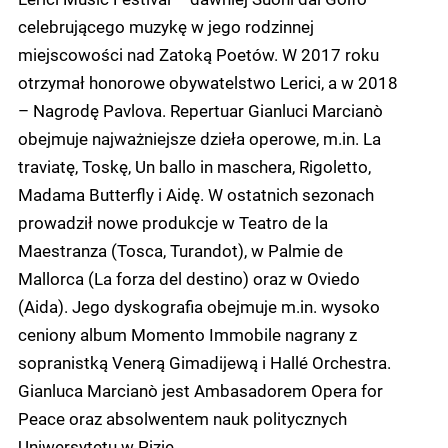
celebrującego muzykę w jego rodzinnej
miejscowości nad Zatoką Poetów. W 2017 roku
otrzymał honorowe obywatelstwo Lerici, a w 2018
– Nagrodę Pavlova. Repertuar Gianluci Marcianò
obejmuje najważniejsze dzieła operowe, m.in. La
traviatę, Toskę, Un ballo in maschera, Rigoletto,
Madama Butterfly i Aidę. W ostatnich sezonach
prowadził nowe produkcje w Teatro de la
Maestranza (Tosca, Turandot), w Palmie de
Mallorca (La forza del destino) oraz w Oviedo
(Aida). Jego dyskografia obejmuje m.in. wysoko
ceniony album Momento Immobile nagrany z
sopranistką Venerą Gimadijewą i Hallé Orchestra.
Gianluca Marcianò jest Ambasadorem Opera for
Peace oraz absolwentem nauk politycznych
Uniwersytetu w Pizie.