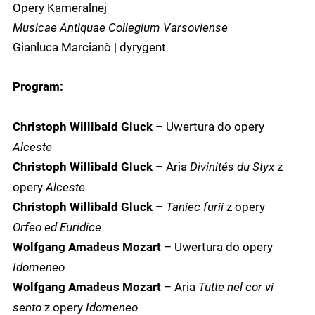
Opery Kameralnej
Musicae Antiquae Collegium Varsoviense
Gianluca Marcianò | dyrygent
Program:
– Uwertura do opery
Christoph Willibald Gluck
Alceste
– Aria
Divinités du Styx
z
Christoph Willibald Gluck
opery
Alceste
–
Taniec furii
z opery
Christoph Willibald Gluck
Orfeo ed Euridice
– Uwertura do opery
Wolfgang Amadeus Mozart
Idomeneo
– Aria
Tutte nel cor vi
Wolfgang Amadeus Mozart
sento
z opery
Idomeneo