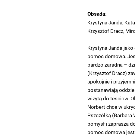
Obsada:
Krystyna Janda, Kat
Krzysztof Dracz, Mir
Krystyna Janda jako 
pomoc domowa. Jest 
bardzo zaradna – dzi
(Krzysztof Dracz) za
spokojnie i przyjemn
postanawiają oddziel
wizytą do teściów. O
Norbert chce w ukry
Pszczółką (Barbara 
pomysł i zaprasza do
pomoc domowa jest n