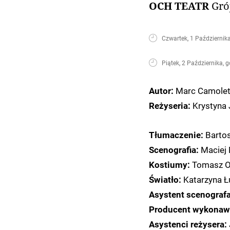
OCH TEATR
Gró
Czwartek, 1 Października
Piątek, 2 Października, 
Marc Camolet
Autor:
Krystyna 
Reżyseria:
Bartos
Tłumaczenie:
Maciej
Scenografia:
Tomasz O
Kostiumy:
Katarzyna Ł
Światło:
Asystent scenograf
Producent wykonaw
Asystenci reżysera: