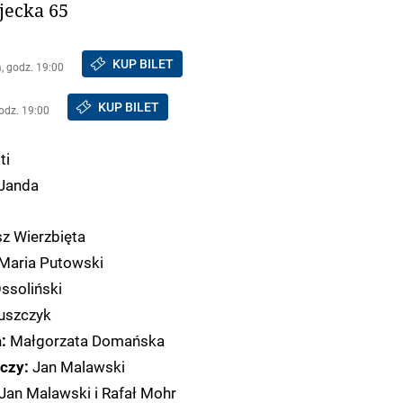
jecka 65
KUP BILET
, godz. 19:00
KUP BILET
godz. 19:00
ti
Janda
z Wierzbięta
 Maria Putowski
ssoliński
uszczyk
Małgorzata Domańska
a:
Jan Malawski
czy:
Jan Malawski i Rafał Mohr