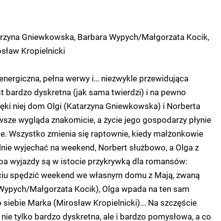
arzyna Gniewkowska, Barbara Wypych/Małgorzata Kocik,
osław Kropielnicki
energiczna, pełna werwy i… niezwykle przewidująca
bardzo dyskretna (jak sama twierdzi) i na pewno
ęki niej dom Olgi (Katarzyna Gniewkowska) i Norberta
wsze wygląda znakomicie, a życie jego gospodarzy płynie
ie. Wszystko zmienia się raptownie, kiedy małżonkowie
nie wyjechać na weekend, Norbert służbowo, a Olga z
ba wyjazdy są w istocie przykrywką dla romansów:
ciu spędzić weekend we własnym domu z Mają, zwaną
Wypych/Małgorzata Kocik), Olga wpada na ten sam
 siebie Marka (Mirosław Kropielnicki)... Na szczęście
ie tylko bardzo dyskretna, ale i bardzo pomysłowa, a co