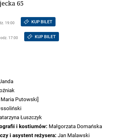
jecka 65
KUP BILET
dz. 19:00
KUP BILET
godz. 17:00
Janda
oźniak
 Maria Putowski]
soliński
tarzyna Łuszczyk
Małgorzata Domańska
ografii i kostiumów:
Jan Malawski
y i asystent reżysera: