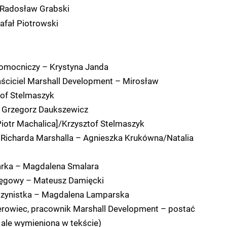
Radosław Grabski
afał Piotrowski
 pomocniczy – Krystyna Janda
aściciel Marshall Development – Mirosław
of Stelmaszyk
 Grzegorz Daukszewicz
Piotr Machalica]/Krzysztof Stelmaszyk
a Richarda Marshalla – Agnieszka Krukówna/Natalia
tarka – Magdalena Smalara
ięgowy – Mateusz Damięcki
szynistka – Magdalena Lamparska
rowiec, pracownik Marshall Development – postać
 ale wymieniona w tekście)