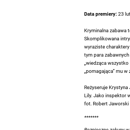
23 lu
Data premiery:
Kryminalna zabawa tea
Skomplikowana intryg
wyraziste charaktery
tym para zabawnych 
„wiedząca wszystko s
„pomagająca” mu w z
Reżyseruje Krystyna J
Lily. Jako inspektor
fot. Robert Jaworski
*******
Bezpieczne zakupy w 