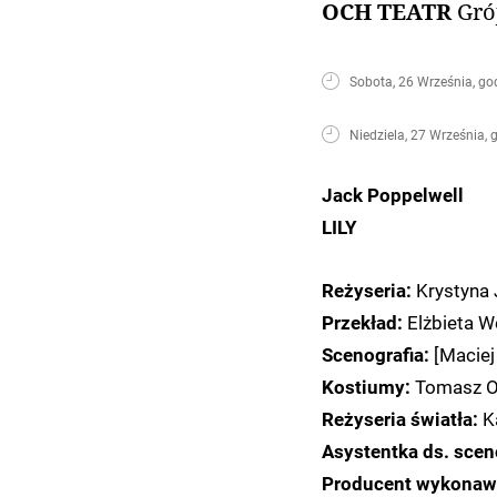
OCH TEATR
Gró
Sobota, 26 Września, go
Niedziela, 27 Września, 
Jack Poppelwell
LILY
Krystyna 
Reżyseria:
Elżbieta W
Przekład:
[Maciej
Scenografia:
Tomasz Os
Kostiumy:
Ka
Reżyseria światła:
Asystentka ds. scen
Producent wykonawcz