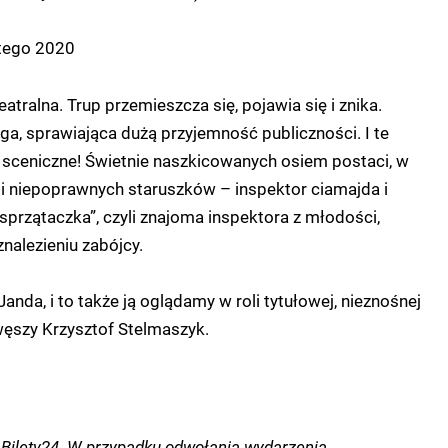
tego 2020
tralna. Trup przemieszcza się, pojawia się i znika.
a, sprawiająca dużą przyjemność publiczności. I te
 sceniczne! Świetnie naszkicowanych osiem postaci, w
i niepoprawnych staruszków – inspektor ciamajda i
przątaczka”, czyli znajoma inspektora z młodości,
nalezieniu zabójcy.
anda, i to także ją oglądamy w roli tytułowej, nieznośnej
 węszy Krzysztof Stelmaszyk.
Bilety24. W przypadku odwołania wydarzenia,