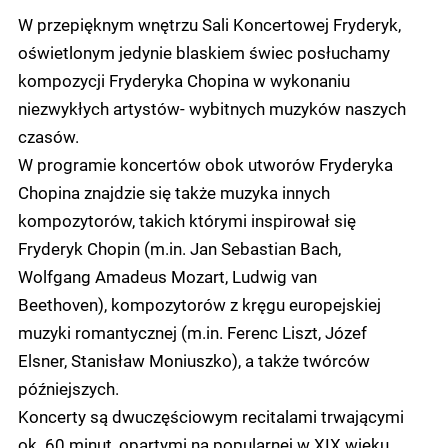
W przepięknym wnętrzu Sali Koncertowej Fryderyk,
oświetlonym jedynie blaskiem świec posłuchamy
kompozycji Fryderyka Chopina w wykonaniu
niezwykłych artystów- wybitnych muzyków naszych
czasów.
W programie koncertów obok utworów Fryderyka
Chopina znajdzie się także muzyka innych
kompozytorów, takich którymi inspirował się
Fryderyk Chopin (m.in. Jan Sebastian Bach,
Wolfgang Amadeus Mozart, Ludwig van
Beethoven), kompozytorów z kręgu europejskiej
muzyki romantycznej (m.in. Ferenc Liszt, Józef
Elsner, Stanisław Moniuszko), a także twórców
późniejszych.
Koncerty są dwuczęściowym recitalami trwającymi
ok. 60 minut, opartymi na popularnej w XIX wieku