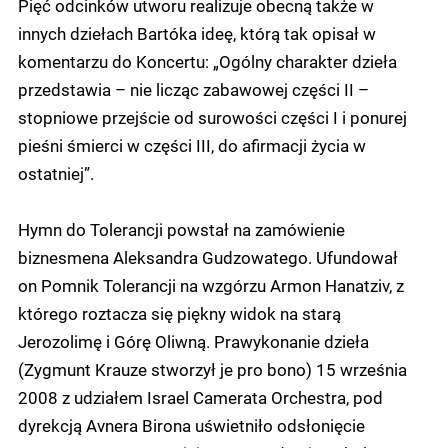
Pięć odcinków utworu realizuje obecną także w
innych dziełach Bartóka ideę, którą tak opisał w
komentarzu do Koncertu: „Ogólny charakter dzieła
przedstawia – nie licząc zabawowej części II –
stopniowe przejście od surowości części I i ponurej
pieśni śmierci w części III, do afirmacji życia w
ostatniej”.
Hymn do Tolerancji powstał na zamówienie
biznesmena Aleksandra Gudzowatego. Ufundował
on Pomnik Tolerancji na wzgórzu Armon Hanatziv, z
którego roztacza się piękny widok na starą
Jerozolimę i Górę Oliwną. Prawykonanie dzieła
(Zygmunt Krauze stworzył je pro bono) 15 września
2008 z udziałem Israel Camerata Orchestra, pod
dyrekcją Avnera Birona uświetniło odsłonięcie