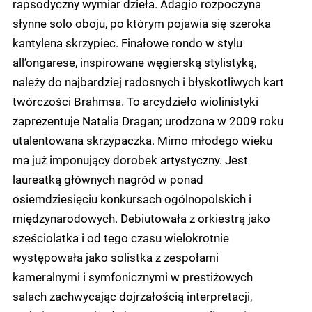
rapsodyczny wymiar dzieła. Adagio rozpoczyna
słynne solo oboju, po którym pojawia się szeroka
kantylena skrzypiec. Finałowe rondo w stylu
all’ongarese, inspirowane węgierską stylistyką,
należy do najbardziej radosnych i błyskotliwych kart
twórczości Brahmsa. To arcydzieło wiolinistyki
zaprezentuje Natalia Dragan; urodzona w 2009 roku
utalentowana skrzypaczka. Mimo młodego wieku
ma już imponujący dorobek artystyczny. Jest
laureatką głównych nagród w ponad
osiemdziesięciu konkursach ogólnopolskich i
międzynarodowych. Debiutowała z orkiestrą jako
sześciolatka i od tego czasu wielokrotnie
występowała jako solistka z zespołami
kameralnymi i symfonicznymi w prestiżowych
salach zachwycając dojrzałością interpretacji,