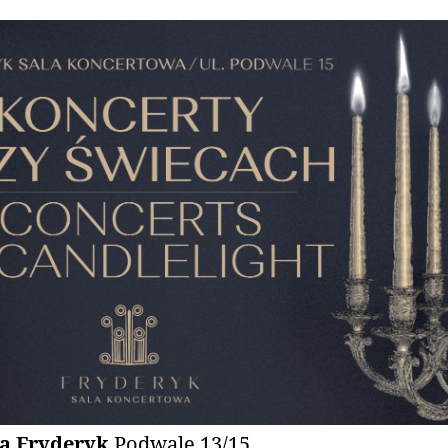
a Fryderyk
Podwale 13/15