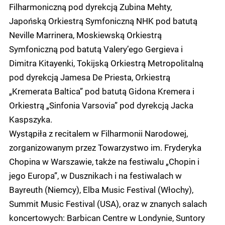
Filharmoniczną pod dyrekcją Zubina Mehty,
Japońską Orkiestrą Symfoniczną NHK pod batutą
Neville Marrinera, Moskiewską Orkiestrą
Symfoniczną pod batutą Valery’ego Gergieva i
Dimitra Kitayenki, Tokijską Orkiestrą Metropolitalną
pod dyrekcją Jamesa De Priesta, Orkiestrą
„Kremerata Baltica” pod batutą Gidona Kremera i
Orkiestrą „Sinfonia Varsovia” pod dyrekcją Jacka
Kaspszyka.
Wystąpiła z recitalem w Filharmonii Narodowej,
zorganizowanym przez Towarzystwo im. Fryderyka
Chopina w Warszawie, także na festiwalu „Chopin i
jego Europa”, w Dusznikach i na festiwalach w
Bayreuth (Niemcy), Elba Music Festival (Włochy),
Summit Music Festival (USA), oraz w znanych salach
koncertowych: Barbican Centre w Londynie, Suntory