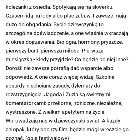
koleżanki z osiedla. Spotykają się na skwerku.
Czasem idą na lody albo plac zabaw. I zawsze mają
dużo do obgadania. Bycie dziewczynką to
szczególne doświadczenie, a one właśnie wkraczają
w okres dojrzewania. Biologia, hormony, pryszcze,
pierwszy bunt, pierwsza miłość. Pierwsza
miesiączka - kiedy przyjdzie? Co będzie po niej inne?
Dorośli nie zawsze potrafią dać wsparcie albo
odpowiedź. A one coraz więcej widzą. Szkolne
absurdy, niechciane zasady, dylematy do
rozstrzygnięcia. Jagoda i Zuzia są świetnymi
komentatorkami: przekorne, ironiczne, niezależne,
wystraszone. Z wielkim apetytem na życie!
Wprowadzają nas w dziewczyński świat. A każdy
chłopak, który obejrzy film, będzie mógł wreszcie go
poznać. (opis festiwalowy)