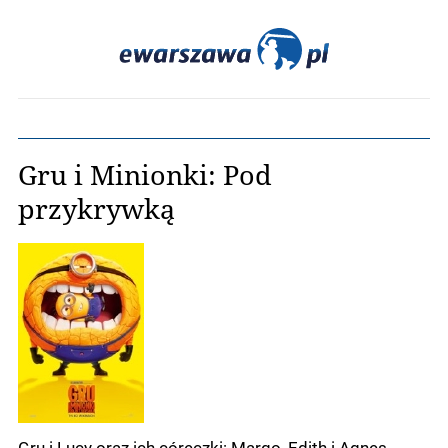
Gru i Minionki: Pod
przykrywką
Gru i Lucy oraz ich córeczki: Margo, Edith i Agnes