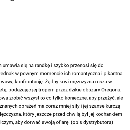
 umawia się na randkę i szybko przenosi się do
Jednak w pewnym momencie ich romantyczna i pikantna
krwawą konfrontację. Żądny krwi mężczyzna rusza w
etą, podążając jej tropem przez dzikie obszary Oregonu.
towa zrobić wszystko co tylko konieczne, aby przeżyć, ale
znanych obrażeń ma coraz mniej siły i jej szanse kurczą
Mężczyzna, który jeszcze przed chwilą był jej kochankiem
niczym, aby dorwać swoją ofiarę. (opis dystrybutora)