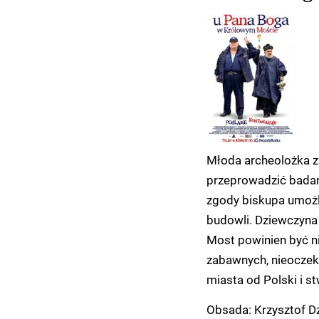
Młoda archeolożka 
przeprowadzić badan
zgody biskupa umożl
budowli. Dziewczyna
Most powinien być n
zabawnych, nieoczeki
miasta od Polski i s
Obsada: Krzysztof Dz