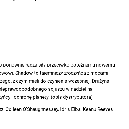
ails ponownie łączą siły przeciwko potężnemu nowemu
owowi. Shadow to tajemniczy złoczyńca z mocami
ego, z czym mieli do czynienia wcześniej. Drużyna
nieprawdopodobnego sojuszu w nadziei na
ńcy i ochronę planety. (opis dystrybutora)
, Colleen O'Shaughnessey, Idris Elba, Keanu Reeves