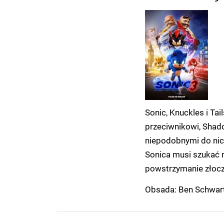
Sonic, Knuckles i T
przeciwnikowi, Shad
niepodobnymi do nicz
Sonica musi szukać 
powstrzymanie złoczy
Obsada: Ben Schwartz