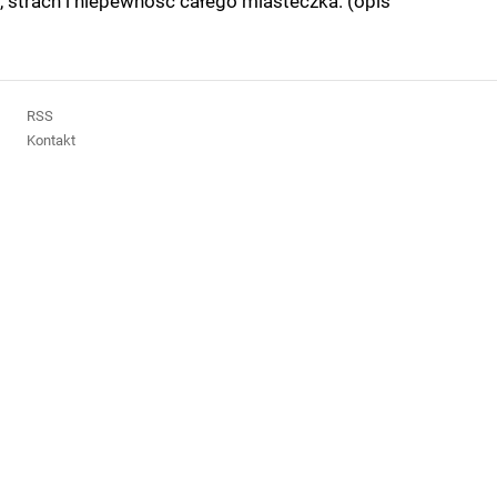
i, strach i niepewność całego miasteczka. (opis
RSS
Kontakt