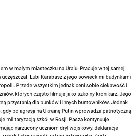
lem w małym miasteczku na Uralu. Pracuje w tej samej
m uczęszczał. Lubi Karabasz z jego sowieckimi budynkami
opolii. Przede wszystkim jednak ceni sobie ciekawość i
niów, których często filmuje jako szkolny kronikarz. Jego
zną przystanią dla punków i innych buntowników. Jednak
, gdy po agresji na Ukrainę Putin wprowadza patriotyczną
uje militaryzacją szkół w Rosji. Pasza kontynuuje
ilmując narzucony uczniom dryl wojskowy, deklaracje