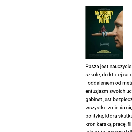
Pasza jest nauczycie
szkole, do której sa
i oddaleniem od metr
entuzjazm swoich ucz
gabinet jest bezpiec
wszystko zmienia się
politykę, która skutk
kronikarską pracę, f