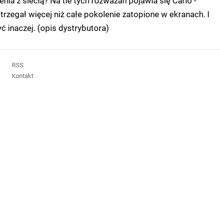
nia z siecią? Na tle tych rozważań pojawia się Carlo -
trzegał więcej niż całe pokolenie zatopione w ekranach. I
ć inaczej. (opis dystrybutora)
RSS
Kontakt