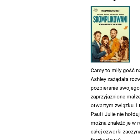
Carey to miły gość 
Ashley zażądała roz
pozbieranie swojego 
zaprzyjaźnione małżeń
otwartym związku. I t
Paul i Julie nie hołd
można znaleźć je w r
całej czwórki zaczyn