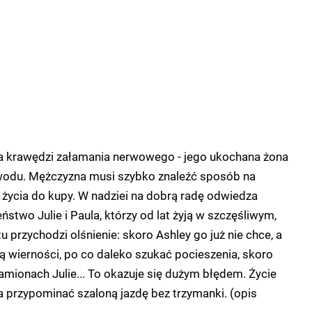
na krawędzi załamania nerwowego - jego ukochana żona
wodu. Mężczyzna musi szybko znaleźć sposób na
życia do kupy. W nadziei na dobrą radę odwiedza
stwo Julie i Paula, którzy od lat żyją w szczęśliwym,
u przychodzi olśnienie: skoro Ashley go już nie chce, a
ują wierności, po co daleko szukać pocieszenia, skoro
amionach Julie... To okazuje się dużym błędem. Życie
a przypominać szaloną jazdę bez trzymanki. (opis