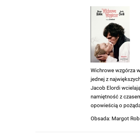
Wichrowe wzgórza w r
jednej z największyc
Jacob Elordi wcielają
namiętność z czasem
opowieścią o pożądan
Obsada: Margot Robb