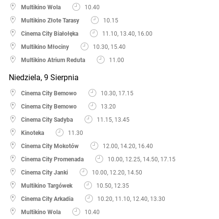
Multikino Wola
10.40
Multikino Złote Tarasy
10.15
Cinema City Białołęka
11.10, 13.40, 16.00
Multikino Młociny
10.30, 15.40
Multikino Atrium Reduta
11.00
Niedziela, 9 Sierpnia
Cinema City Bemowo
10.30, 17.15
Cinema City Bemowo
13.20
Cinema City Sadyba
11.15, 13.45
Kinoteka
11.30
Cinema City Mokotów
12.00, 14.20, 16.40
Cinema City Promenada
10.00, 12.25, 14.50, 17.15
Cinema City Janki
10.00, 12.20, 14.50
Multikino Targówek
10.50, 12.35
Cinema City Arkadia
10.20, 11.10, 12.40, 13.30
Multikino Wola
10.40