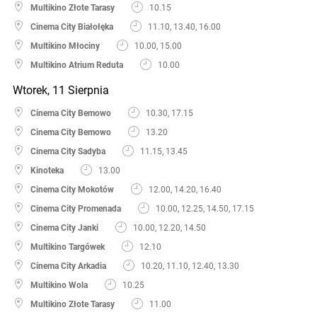
Multikino Złote Tarasy
10.15
Cinema City Białołęka
11.10, 13.40, 16.00
Multikino Młociny
10.00, 15.00
Multikino Atrium Reduta
10.00
Wtorek, 11 Sierpnia
Cinema City Bemowo
10.30, 17.15
Cinema City Bemowo
13.20
Cinema City Sadyba
11.15, 13.45
Kinoteka
13.00
Cinema City Mokotów
12.00, 14.20, 16.40
Cinema City Promenada
10.00, 12.25, 14.50, 17.15
Cinema City Janki
10.00, 12.20, 14.50
Multikino Targówek
12.10
Cinema City Arkadia
10.20, 11.10, 12.40, 13.30
Multikino Wola
10.25
Multikino Złote Tarasy
11.00