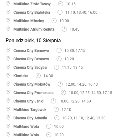
Multikino Złote Tarasy
10.15
Cinema City Białołęka
11.10, 13.40, 16.00
Multikino Młociny
10.00
Multikino Atrium Reduta
10.45
Poniedziałek, 10 Sierpnia
Cinema City Bemowo
10.30, 17.15
Cinema City Bemowo
13.20
Cinema City Sadyba
11.15, 13.45
Kinoteka
14.30
Cinema City Mokotów
12.00, 14.20, 16.40
Cinema City Promenada
10.00, 12.25, 14.50, 17.15
Cinema City Janki
10.00, 12.20, 14.50
Multikino Targówek
12.10
Cinema City Arkadia
10.20, 11.10, 12.40, 13.30
Multikino Wola
10.00
Multikino Wola
10.20