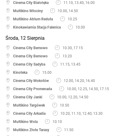
Cinema City Białołęka
11.10, 13.40, 16.00
Multikino Młociny
10.00, 14.50
Multikino Atrium Reduta
10.25
Kinokawiarnia Stacja Falenica
10.00
Środa, 12 Sierpnia
Cinema City Bemowo
10.30, 17.15
Cinema City Bemowo
13.20
Cinema City Sadyba
11.15, 13.45
Kinoteka
15.00
Cinema City Mokotów
12.00, 14.20, 16.40
Cinema City Promenada
10.00, 12.25, 14.50, 17.15
Cinema City Janki
10.00, 12.20, 14.50
Multikino Targówek
10.50
Cinema City Arkadia
10.20, 11.10, 12.40, 13.30
Multikino Wola
10.10
Multikino Złote Tarasy
11.50