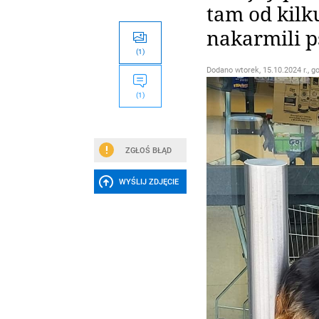
tam od kilk
nakarmili p
(1)
Dodano
wtorek, 15.10.2024 r., g
(1)
ZGŁOŚ BŁĄD
WYŚLIJ ZDJĘCIE