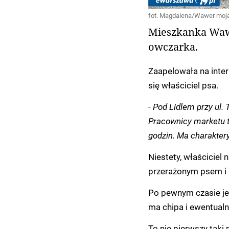
fot. Magdalena/Wawer moja
Mieszkanka Waw
owczarka.
Zaapelowała na inter
się właściciel psa.
-
Pod Lidlem przy ul. 
Pracownicy marketu tw
godzin. Ma charakter
Niestety, właściciel n
przerażonym psem i 
Po pewnym czasie jed
ma chipa i ewentualn
To nie pierwszy tak