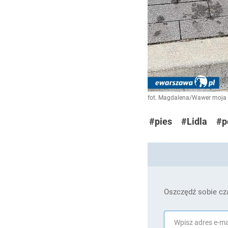
fot. Magdalena/Wawer moja 
#pies
#Lidla
#p
Oszczędź sobie cza