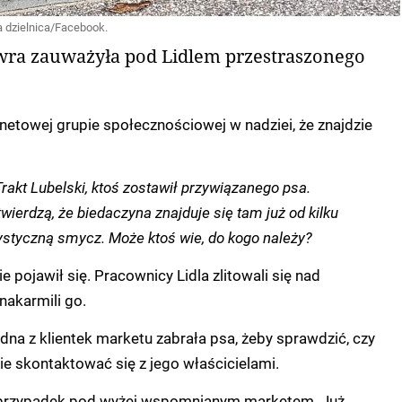
 dzielnica/Facebook.
ra zauważyła pod Lidlem przestraszonego
netowej grupie społecznościowej w nadziei, że znajdzie
Trakt Lubelski, ktoś zostawił przywiązanego psa.
ierdzą, że biedaczyna znajduje się tam już od kilku
ystyczną smycz. Może ktoś wie, do kogo należy?
ie pojawił się. Pracownicy Lidla zlitowali się nad
nakarmili go.
na z klientek marketu zabrała psa, żeby sprawdzić, czy
ie skontaktować się z jego właścicielami.
i przypadek pod wyżej wspomnianym marketem. Już