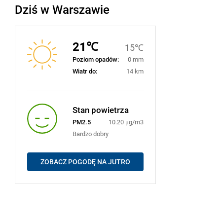
Dziś w Warszawie
21℃
15℃
Poziom opadów:
0 mm
Wiatr do:
14 km
Stan powietrza
PM2.5
10.20 μg/m3
Bardzo dobry
ZOBACZ POGODĘ NA JUTRO