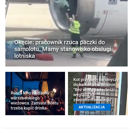
Okęcie: pracownik rzuca paczki do
samolotu. Mamy stanowisko obsługi
lotniska
Kot przypięty na smyczy
do balkonu na Bródnie.
"Bez wody, pada deszcz,
Rusza kino na dachu
wygląda na
warszawskiego
zdezorientowanego"
wieżowca. Zamiast biletu
AKTUALIZACJA
trzeba kupić drinka