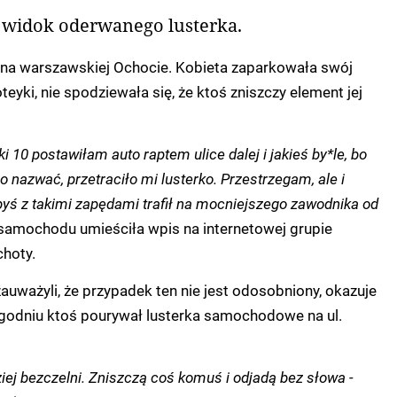
y widok oderwanego lusterka.
 na warszawskiej Ochocie. Kobieta zaparkowała swój
eyki, nie spodziewała się, że ktoś zniszczy element jej
i 10 postawiłam auto raptem ulice dalej i jakieś by*le, bo
o nazwać, przetraciło mi lusterko. Przestrzegam, ale i
byś z takimi zapędami trafił na mocniejszego zawodnika od
 samochodu umieściła wpis na internetowej grupie
hoty.
uważyli, że przypadek ten nie jest odosobniony, okazuje
ygodniu ktoś pourywał lusterka samochodowe na ul.
iej bezczelni. Zniszczą coś komuś i odjadą bez słowa -