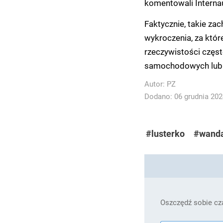
komentowali Internau
Faktycznie, takie zac
wykroczenia, za któr
rzeczywistości częst
samochodowych lub m
Autor:
PZ
Dodano: 06 grudnia 2024
#lusterko
#wand
Oszczędź sobie cza