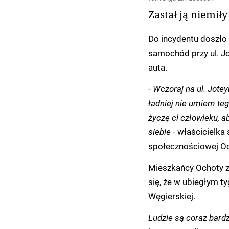
Zastał ją niemił
Do incydentu doszło
samochód przy ul. Jot
auta.
-
Wczoraj na ul. Joteyk
ładniej nie umiem teg
życzę ci człowieku, a
siebie
- właścicielka
społecznościowej Oc
Mieszkańcy Ochoty za
się, że w ubiegłym t
Węgierskiej.
Ludzie są coraz bardz