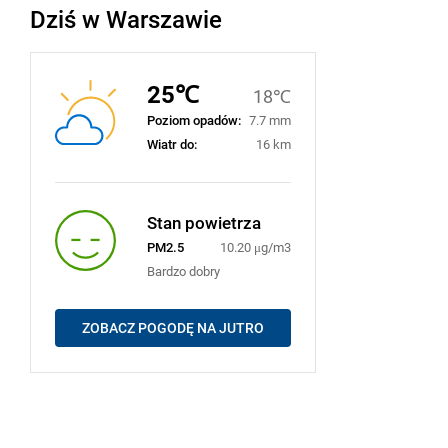
Dziś w Warszawie
25℃
18℃
Poziom opadów:
7.7 mm
Wiatr do:
16 km
Stan powietrza
PM2.5
10.20 μg/m3
Bardzo dobry
ZOBACZ POGODĘ NA JUTRO