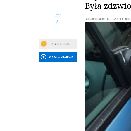
Była zdzwio
Dodano
piątek, 6.12.2024 r., god
(1)
ZGŁOŚ BŁĄD
WYŚLIJ ZDJĘCIE