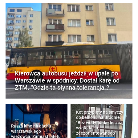
Kierowca autobusu jeździł w upale po
Warszawie w spódnicy. Dostał karę od
ZTM. "Gdzie ta słynna tolerancja"?
Kot przypięty na smyczy
do balkonu na Bródnie.
"Bez wody, pada deszcz,
Rusza kino na dachu
wygląda na
warszawskiego
zdezorientowanego"
wieżowca. Zamiast biletu