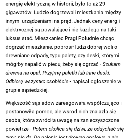
energię elektryczną w historii, było to aż 29
gigawatów! Ludzie dogrzewali mieszkania między
innymi urządzeniami na prąd. Jednak ceny energii
elektrycznej są powalające i nie każdego na taki
luksus stać. Mieszkaniec Pragi Południe chcąc
dogrzać mieszkanie, poprosił ludzi dobrej woli o
drewniane odpady, typu palety, czy deski, którymi
mógłby napalić w piecu, żeby się ogrzać -
Szukam
drewna na opał. Przyjmę paletki lub inne deski.
Odbiorę wszystko osobiście -
napisał ogłoszenie w
grupie sąsiedzkiej.
Większość sąsiadów zareagowała współczująco i
postanowiła pomóc, ale wśród nich znalazła się
osoba, która zwróciła uwagę na zanieczyszczone
powietrze -
Potem okolica się dziwi, że oddychać się
zimą nie da. Do palenia jest drewno opałowe, a nie