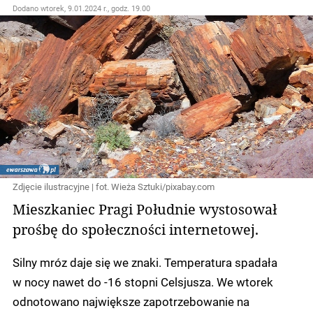
Dodano
wtorek, 9.01.2024 r., godz. 19.00
Zdjęcie ilustracyjne | fot. Wieża Sztuki/pixabay.com
Mieszkaniec Pragi Południe wystosował
prośbę do społeczności internetowej.
Silny mróz daje się we znaki. Temperatura spadała
w nocy nawet do -16 stopni Celsjusza. We wtorek
odnotowano największe zapotrzebowanie na