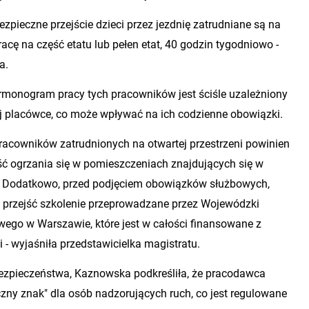
zpieczne przejście dzieci przez jezdnię zatrudniane są na
cę na część etatu lub pełen etat, 40 godzin tygodniowo -
a.
rmonogram pracy tych pracowników jest ściśle uzależniony
ej placówce, co może wpływać na ich codzienne obowiązki.
pracowników zatrudnionych na otwartej przestrzeni powinien
ć ogrzania się w pomieszczeniach znajdujących się w
y. Dodatkowo, przed podjęciem obowiązków służbowych,
 przejść szkolenie przeprowadzane przez Wojewódzki
ego w Warszawie, które jest w całości finansowane z
 - wyjaśniła przedstawicielka magistratu.
bezpieczeństwa, Kaznowska podkreśliła, że pracodawca
czny znak" dla osób nadzorujących ruch, co jest regulowane