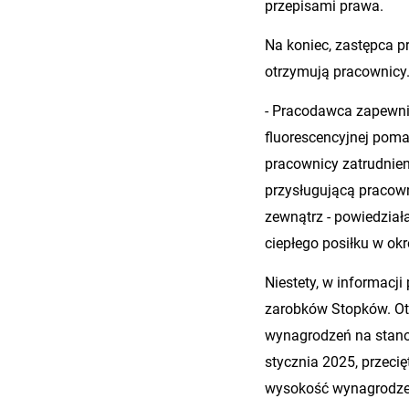
przepisami prawa.
Na koniec, zastępca p
otrzymują pracownicy
- Pracodawca zapewnia
fluorescencyjnej pom
pracownicy zatrudnien
przysługującą pracow
zewnątrz - powiedział
ciepłego posiłku w ok
Niestety, w informacji
zarobków Stopków. Otóż
wynagrodzeń na stano
stycznia 2025, przeci
wysokość wynagrodzeni