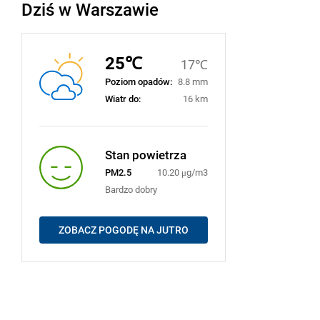
Dziś w Warszawie
25℃
17℃
Poziom opadów:
8.8 mm
Wiatr do:
16 km
Stan powietrza
PM2.5
10.20 μg/m3
Bardzo dobry
ZOBACZ POGODĘ NA JUTRO