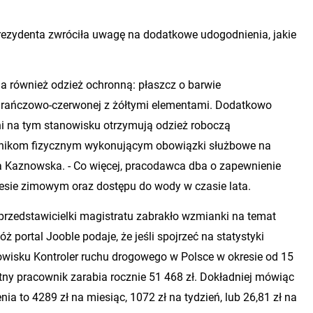
rezydenta zwróciła uwagę na dodatkowe udogodnienia, jakie
.
 również odzież ochronną: płaszcz o barwie
arańczowo-czerwonej z żółtymi elementami. Dodatkowo
i na tym stanowisku otrzymują odzież roboczą
nikom fizycznym wykonującym obowiązki służbowe na
a Kaznowska. - Co więcej, pracodawca dba o zapewnienie
resie zimowym oraz dostępu do wody w czasie lata.
 przedstawicielki magistratu zabrakło wzmianki na temat
 portal Jooble podaje, że jeśli spojrzeć na statystyki
wisku Kontroler ruchu drogowego w Polsce w okresie od 15
ętny pracownik zarabia rocznie 51 468 zł. Dokładniej mówiąc
a to 4289 zł na miesiąc, 1072 zł na tydzień, lub 26,81 zł na