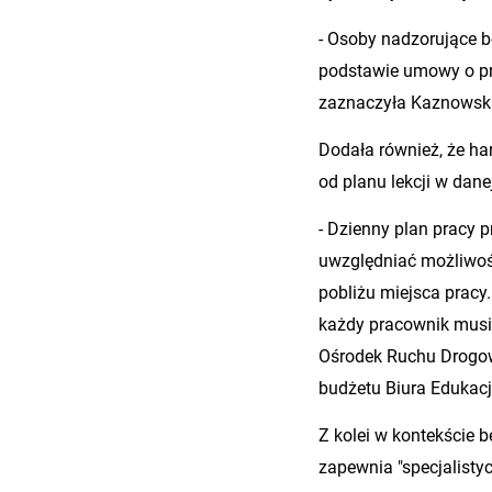
- Osoby nadzorujące be
podstawie umowy o pra
zaznaczyła Kaznowsk
Dodała również, że ha
od planu lekcji w dan
- Dzienny plan pracy 
uwzględniać możliwoś
pobliżu miejsca prac
każdy pracownik musi
Ośrodek Ruchu Drogow
budżetu Biura Edukacji
Z kolei w kontekście 
zapewnia "specjalisty