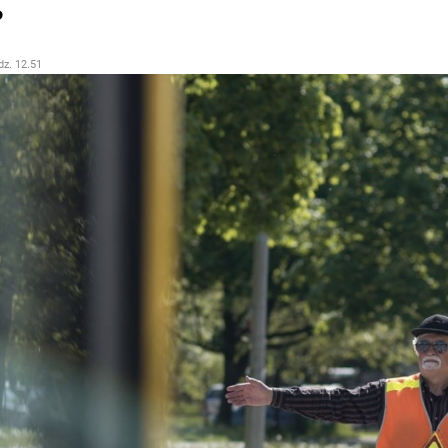
?
dz. 12.51