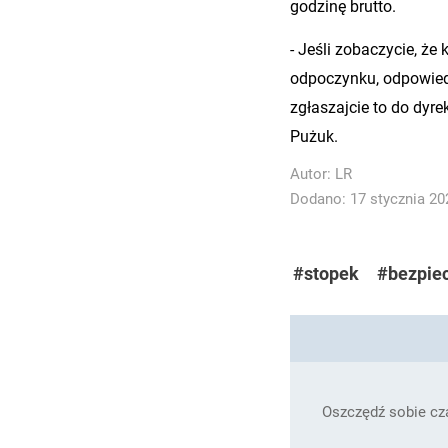
godzinę brutto.
- Jeśli zobaczycie, że
odpoczynku, odpowiedn
zgłaszajcie to do dyr
Pużuk.
Autor:
LR
Dodano: 17 stycznia 202
#stopek
#bezpie
Oszczędź sobie cza