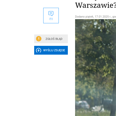
Warszawie
Dodano
piątek, 17.01.2025 r., go
(1)
ZGŁOŚ BŁĄD
WYŚLIJ ZDJĘCIE