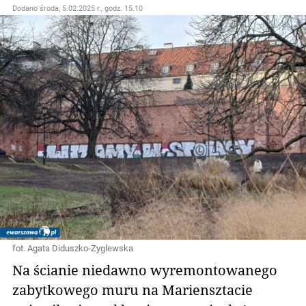
Dodano
środa, 5.02.2025 r., godz. 15.10
fot. Agata Diduszko-Zyglewska
Na ścianie niedawno wyremontowanego
zabytkowego muru na Mariensztacie