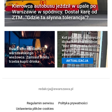
Kierowca autobusu jeździł w upale po
Warszawie w spódnicy. Dostał karę od
ZTM. "Gdzie ta słynna tolerancja"?
Kot przypięty na smyczy
do balkonu na Bródnie.
"Bez wody, pada deszcz,
Rusza kino na dachu
wygląda na
warszawskiego
zdezorientowanego"
wieżowca. Zamiast biletu
AKTUALIZACJA
trzeba kupić drinka
redakcja@ewarszawa.pl
Regulamin serwisu
Polityka prywatności
Ustawienia plików cookies