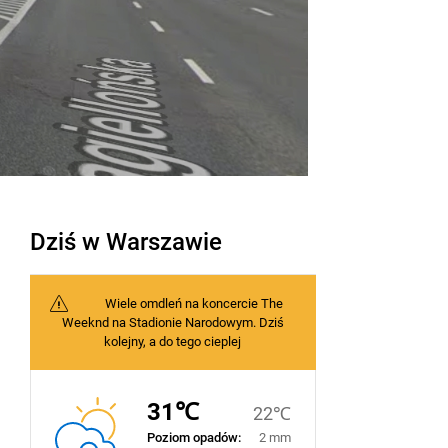
Dziś w Warszawie
Wiele omdleń na koncercie The
Weeknd na Stadionie Narodowym. Dziś
kolejny, a do tego cieplej
31℃
22℃
Poziom opadów:
2 mm