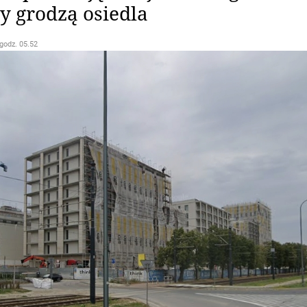
 grodzą osiedla
 godz. 05.52