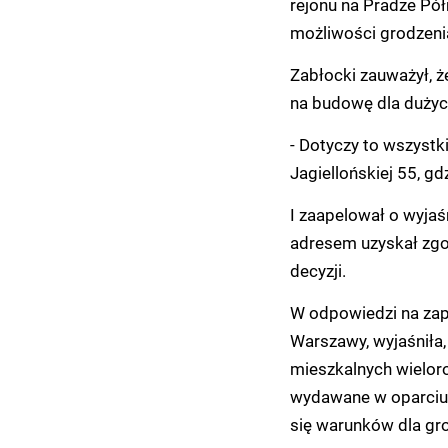
rejonu na Pradze Pó
możliwości grodzenia
Zabłocki zauważył, 
na budowę dla dużych
- Dotyczy to wszystki
Jagiellońskiej 55, gd
I zaapelował o wyjaś
adresem uzyskał zgod
decyzji.
W odpowiedzi na zap
Warszawy, wyjaśniła
mieszkalnych wieloro
wydawane w oparciu 
się warunków dla gro