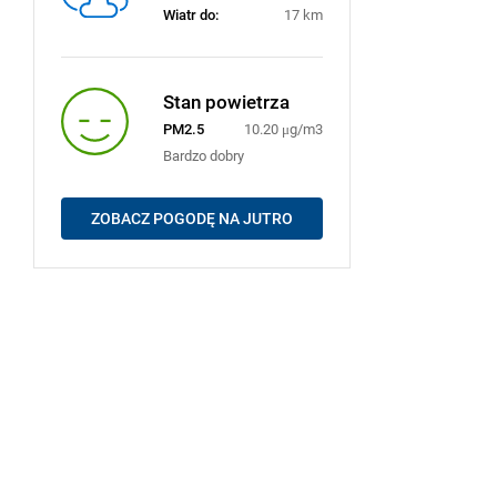
Wiatr do:
17 km
Stan powietrza
PM2.5
10.20 μg/m3
Bardzo dobry
ZOBACZ POGODĘ NA JUTRO