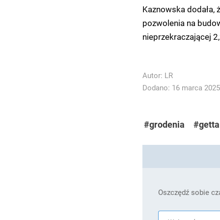
Kaznowska dodała, 
pozwolenia na budow
nieprzekraczającej 2
Autor:
LR
Dodano: 16 marca 2025 
#grodenia
#getta
Oszczędź sobie cza