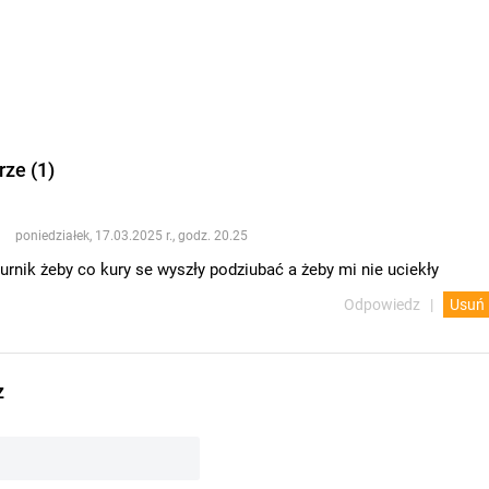
ze (1)
poniedziałek, 17.03.2025 r., godz. 20.25
kurnik żeby co kury se wyszły podziubać a żeby mi nie uciekły
Odpowiedz
Usuń
z