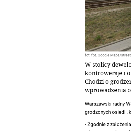
fot. fot. Google Maps/street
W stolicy dewel
kontrowersje i o
Chodzi o grodze
wprowadzenia og
Warszawski radny Wo
grodzonych osiedli, k
- Zgodnie z założen