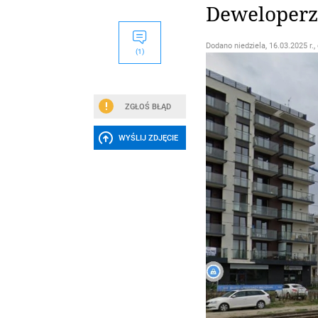
Deweloperzy
Dodano
niedziela, 16.03.2025 r.,
(1)
ZGŁOŚ BŁĄD
WYŚLIJ ZDJĘCIE