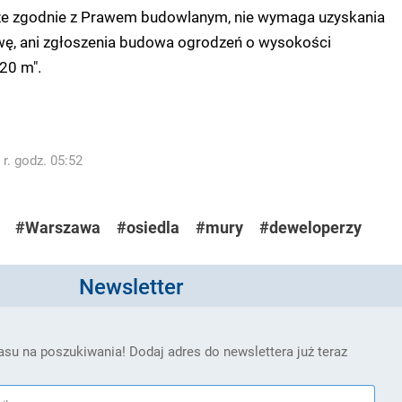
że zgodnie z Prawem budowlanym, nie wymaga uzyskania
ę, ani zgłoszenia budowa ogrodzeń o wysokości
,20 m".
r. godz. 05:52
#Warszawa
#osiedla
#mury
#deweloperzy
Newsletter
su na poszukiwania! Dodaj adres do newslettera już teraz