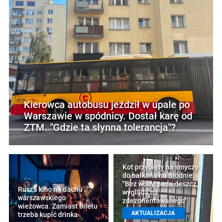
Kierowca autobusu jeździł w upale po
Warszawie w spódnicy. Dostał karę od
ZTM. "Gdzie ta słynna tolerancja"?
Kot przypięty na smyczy
do balkonu na Bródnie.
"Bez wody, pada deszcz,
Rusza kino na dachu
wygląda na
warszawskiego
zdezorientowanego"
wieżowca. Zamiast biletu
AKTUALIZACJA
trzeba kupić drinka