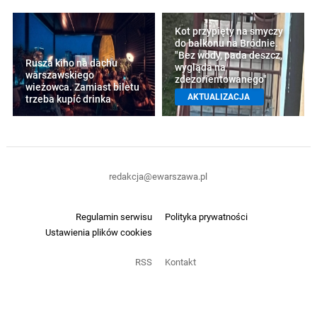
Kot przypięty na smyczy
do balkonu na Bródnie.
"Bez wody, pada deszcz,
Rusza kino na dachu
wygląda na
warszawskiego
zdezorientowanego"
wieżowca. Zamiast biletu
AKTUALIZACJA
trzeba kupić drinka
redakcja@ewarszawa.pl
Regulamin serwisu
Polityka prywatności
Ustawienia plików cookies
RSS
Kontakt