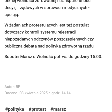
pełnej wolności zdrowotnej i transparentności
decyzji rządowych w sprawach medycznych -
apelują.
W żądaniach protestujących jest też postulat
dotyczący kontroli systemu rejestracji
niepożądanych odczynów poszczepiennych czy
publiczna debata nad polityką zdrowotną rządu.
Sobotni Marsz o Wolność potrwa do godziny 15:00.
Autor:
BP
Dodano: 03 kwietnia 2025 r. godz. 14:14
#polityka
#protest
#marsz