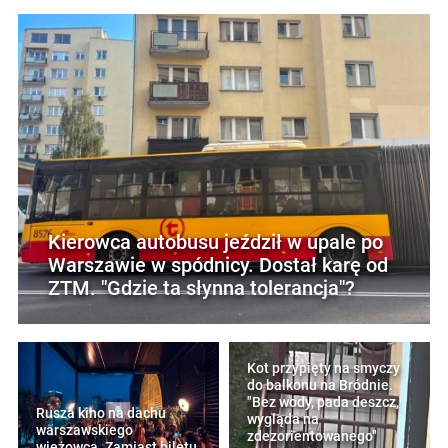
Kierowca autobusu jeździł w upale po
Warszawie w spódnicy. Dostał karę od
ZTM. "Gdzie ta słynna tolerancja"?
Kot przypięty na smyczy
do balkonu na Bródnie.
"Bez wody, pada deszcz,
Rusza kino na dachu
wygląda na
warszawskiego
zdezorientowanego"
wieżowca. Zamiast biletu