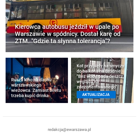
Kierowca autobusu jeździł w upale po
Warszawie w spódnicy. Dostał karę od
ZTM. "Gdzie ta słynna tolerancja"?
Kot przypięty na smyczy
do balkonu na Bródnie.
"Bez wody, pada deszcz,
Rusza kino na dachu
wygląda na
warszawskiego
zdezorientowanego"
wieżowca. Zamiast biletu
AKTUALIZACJA
trzeba kupić drinka
redakcja@ewarszawa.pl