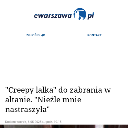
"Creepy lalka" do zabrania w
altanie. "Nieźle mnie
nastraszyła"
Dodano
wtorek, 6.05.2025 r., godz. 10.15