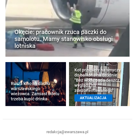
Okęcie: pracownik rzuca paczki do
samolotu. Mamy stanowisko obsługi
lotniska
Kot przypięty na smyczy
do balkonu na Bródnie.
"Bez wody, pada deszcz,
Rusza kino na dachu
wygląda na
warszawskiego
zdezorientowanego"
wieżowca. Zamiast biletu
AKTUALIZACJA
trzeba kupić drinka
redakcja@ewarszawa.pl