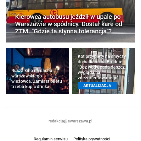
Kierowca autobusu jeździł w upale po
Warszawie w spódnicy. Dostał karę od
ZTM. "Gdzie ta słynna tolerancja"?
Kot przypięty na smyczy
do balkonu na Bródnie.
"Bez wody, pada deszcz,
Rusza kino na dachu
wygląda na
warszawskiego
zdezorientowanego"
wieżowca. Zamiast biletu
AKTUALIZACJA
trzeba kupić drinka
redakcja@ewarszawa.pl
Regulamin serwisu
Polityka prywatności