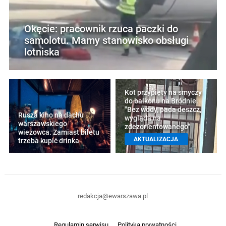
Okęcie: pracownik rzuca paczki do
samolotu. Mamy stanowisko obsługi
lotniska
Kot przypięty na smyczy
do balkonu na Bródnie.
"Bez wody, pada deszcz,
Rusza kino na dachu
wygląda na
warszawskiego
zdezorientowanego"
wieżowca. Zamiast biletu
AKTUALIZACJA
trzeba kupić drinka
redakcja@ewarszawa.pl
Regulamin serwisu
Polityka prywatności