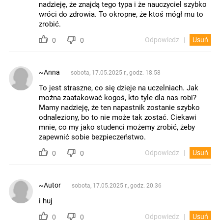
nadzieję, że znajdą tego typa i że nauczyciel szybko
wróci do zdrowia. To okropne, że ktoś mógł mu to
zrobić.
Odpowiedz
Usuń
0
0
~Anna
sobota, 17.05.2025 r., godz. 18.58
To jest straszne, co się dzieje na uczelniach. Jak
można zaatakować kogoś, kto tyle dla nas robi?
Mamy nadzieję, że ten napastnik zostanie szybko
odnaleziony, bo to nie może tak zostać. Ciekawi
mnie, co my jako studenci możemy zrobić, żeby
zapewnić sobie bezpieczeństwo.
Odpowiedz
Usuń
0
0
~Autor
sobota, 17.05.2025 r., godz. 20.36
i huj
Odpowiedz
Usuń
0
0