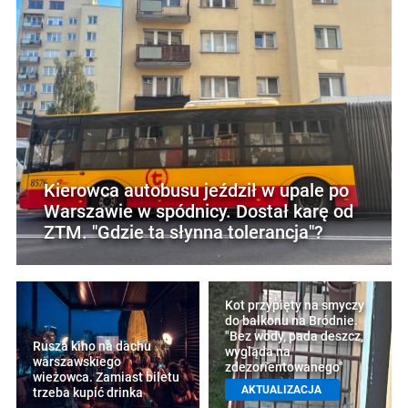
Kierowca autobusu jeździł w upale po
Warszawie w spódnicy. Dostał karę od
ZTM. "Gdzie ta słynna tolerancja"?
Kot przypięty na smyczy
do balkonu na Bródnie.
"Bez wody, pada deszcz,
Rusza kino na dachu
wygląda na
warszawskiego
zdezorientowanego"
wieżowca. Zamiast biletu
AKTUALIZACJA
trzeba kupić drinka