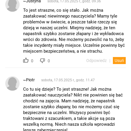
~Justyna
sobota, 17.05.2025 r., godz. 09.36
To jest straszne, co się stało. Jak można
zaatakować niewinnego nauczyciela? Mamy tyle
problemów w świecie, a jeszcze takie rzeczy się
dzieją w naszej uczelni. Miejmy nadzieję, że ten
napastnik szybko zostanie złapany i że wykładowca
wróci do zdrowia. Nie możemy pozwolić na to, żeby
takie incydenty miały miejsce. Uczelnie powinny być
miejscem bezpieczeństwa, a nie strachu.
Odpowiedz
Usuń
0
0
~Piotr
sobota, 17.05.2025 r., godz. 11.47
Co tu się dzieje? To jest straszne! Jak można
zaatakować nauczyciela? Nikt nie powinien się bać
chodzić na zajęcia. Mam nadzieję, że napastnik
zostanie szybko złapany, bo nie możemy czuć się
bezpiecznie na uczelni. Wszyscy powinni być
traktowani z szacunkiem, a takie akcje są poza
wszelką normą. Niech nasza szkoła wprowadzi
lepsze zabezpieczenia!