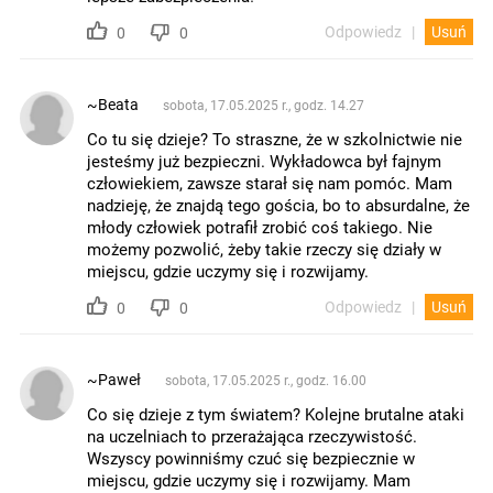
Odpowiedz
Usuń
0
0
~Beata
sobota, 17.05.2025 r., godz. 14.27
Co tu się dzieje? To straszne, że w szkolnictwie nie
jesteśmy już bezpieczni. Wykładowca był fajnym
człowiekiem, zawsze starał się nam pomóc. Mam
nadzieję, że znajdą tego gościa, bo to absurdalne, że
młody człowiek potrafił zrobić coś takiego. Nie
możemy pozwolić, żeby takie rzeczy się działy w
miejscu, gdzie uczymy się i rozwijamy.
Odpowiedz
Usuń
0
0
~Paweł
sobota, 17.05.2025 r., godz. 16.00
Co się dzieje z tym światem? Kolejne brutalne ataki
na uczelniach to przerażająca rzeczywistość.
Wszyscy powinniśmy czuć się bezpiecznie w
miejscu, gdzie uczymy się i rozwijamy. Mam