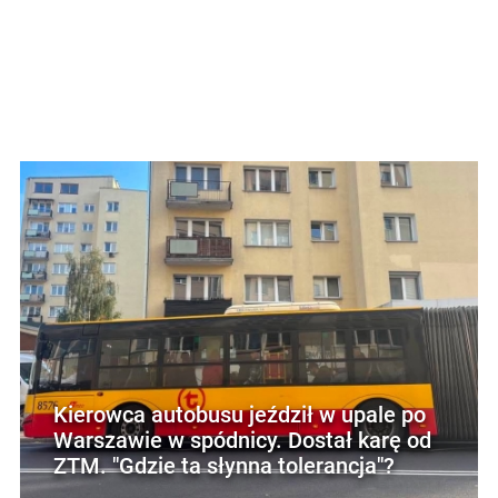
Kierowca autobusu jeździł w upale po
Warszawie w spódnicy. Dostał karę od
ZTM. "Gdzie ta słynna tolerancja"?