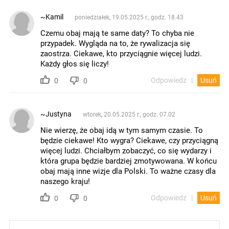
~Kamil
poniedziałek, 19.05.2025 r., godz. 18.43
Czemu obaj mają te same daty? To chyba nie
przypadek. Wygląda na to, że rywalizacja się
zaostrza. Ciekawe, kto przyciągnie więcej ludzi.
Każdy głos się liczy!
Odpowiedz
Usuń
0
0
~Justyna
wtorek, 20.05.2025 r., godz. 07.02
Nie wierzę, że obaj idą w tym samym czasie. To
będzie ciekawe! Kto wygra? Ciekawe, czy przyciągną
więcej ludzi. Chciałbym zobaczyć, co się wydarzy i
która grupa będzie bardziej zmotywowana. W końcu
obaj mają inne wizje dla Polski. To ważne czasy dla
naszego kraju!
Odpowiedz
Usuń
0
0