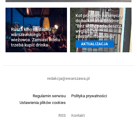
Kot przypięty na smyczy
do balkonu na Bródnie.
"Bez wody, pada deszcz,
Rusza kino na dachu
wygląda na
warszawskiego
zdezorientowanego"
wieżowca. Zamiast biletu
AKTUALIZACJA
trzeba kupić drinka
redakcja@ewarszawa.pl
Regulamin serwisu
Polityka prywatności
Ustawienia plików cookies
RSS
Kontakt