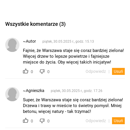
Wszystkie komentarze (3)
~Autor
piątek, 30.05.2025 r., godz. 15.13
Fajnie, że Warszawa staje się coraz bardziej zielona!
Więcej drzew to lepsze powietrze i fajniejsze
miejsce do życia. Oby więcej takich inicjatyw!
Odpowiedz
Usuń
0
0
~Agnieszka
piątek, 30.05.2025 r., godz. 17.26
Super, że Warszawa staje się coraz bardziej zielona!
Drzewa i trawy w mieście to świetny pomysł. Mniej
betonu, więcej natury - tak trzymać!
Odpowiedz
Usuń
0
0