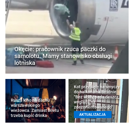
Okęcie: pracownik rzuca paczki do
samolotu. Mamy stanowisko obsługi
lotniska
Kot przypięty na smyczy
do balkonu na Bródnie.
"Bez wody, pada deszcz,
Rusza kino na dachu
wygląda na
warszawskiego
zdezorientowanego"
wieżowca. Zamiast biletu
AKTUALIZACJA
trzeba kupić drinka