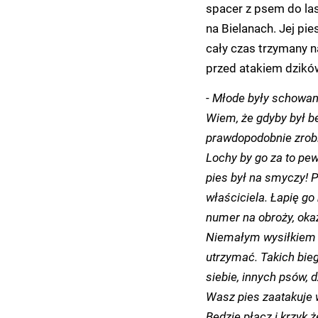
spacer z psem do la
na Bielanach. Jej pie
cały czas trzymany n
przed atakiem dzikó
-
Młode były schowane
Wiem, że gdyby był be
prawdopodobnie zrobił
Lochy by go za to pewn
pies był na smyczy!
P
właściciela. Łapię go
numer na obroży, okaz
Niemałym wysiłkiem i
utrzymać. Takich bie
siebie, innych psów, d
Wasz pies zaatakuje w
Będzie płacz i krzyk ż