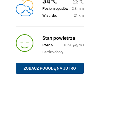
34℃
23℃
Poziom opadów:
2.8 mm
Wiatr do:
21 km
Stan powietrza
PM2.5
10.20 μg/m3
Bardzo dobry
ZOBACZ POGODĘ NA JUTRO