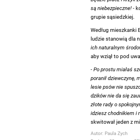
są niebezpieczne!
- k
grupie sąsiedzkiej.
Według mieszkanki Bi
ludzie stanowią dla n
ich naturalnym środo
aby wziął to pod uwa
-
Po prostu miałaś sz
poranił dziewczynę, 
lesie psów nie spuszc
dzików nie da się za
złote rady o spokojny
idziesz chodnikiem i n
skwitował jeden z m
Autor:
Paula Zych