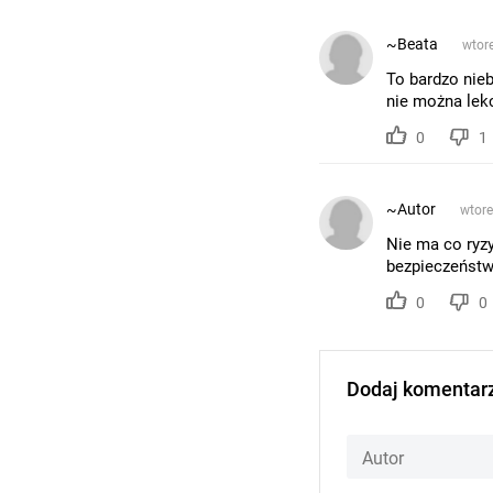
~Beata
wtore
To bardzo nie
nie można lekc
0
1
~Autor
wtore
Nie ma co ryzy
bezpieczeństwa
0
0
Dodaj komentar