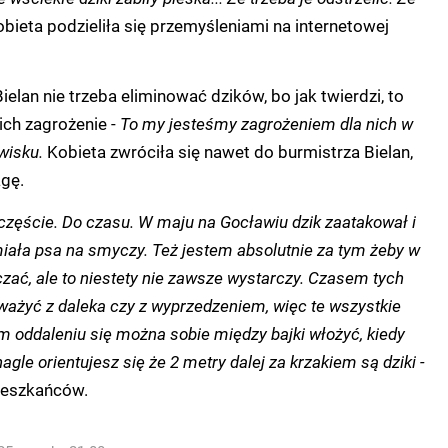
obieta podzieliła się przemyśleniami na internetowej
elan nie trzeba eliminować dzików, bo jak twierdzi, to
ich zagrożenie -
To my jesteśmy zagrożeniem dla nich w
wisku.
Kobieta zwróciła się nawet do burmistrza Bielan,
gę.
częście. Do czasu. W maju na Gocławiu dzik zaatakował i
miała psa na smyczy. Też jestem absolutnie za tym żeby w
zać, ale to niestety nie zawsze wystarczy. Czasem tych
uważyć z daleka czy z wyprzedzeniem, więc te wszystkie
m oddaleniu się można sobie między bajki włożyć, kiedy
agle orientujesz się że 2 metry dalej za krzakiem są dziki -
ieszkańców.