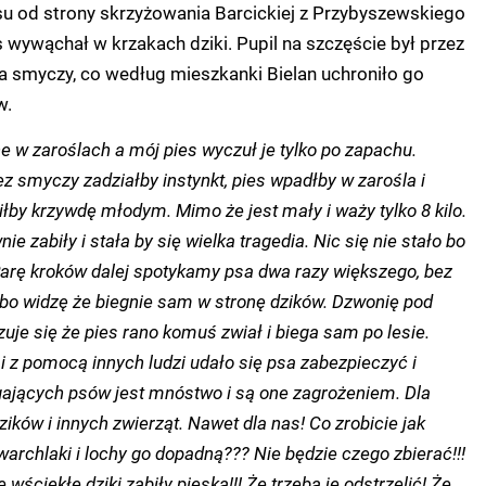
su od strony skrzyżowania Barcickiej z Przybyszewskiego
s wywąchał w krzakach dziki. Pupil na szczęście był przez
a smyczy, co według mieszkanki Bielan uchroniło go
w.
 w zaroślach a mój pies wyczuł je tylko po zapachu.
z smyczy zadziałby instynkt, pies wpadłby w zarośla i
by krzywdę młodym. Mimo że jest mały i waży tylko 8 kilo.
ie zabiły i stała by się wielka tragedia.
Nic się nie stało bo
arę kroków dalej spotykamy psa dwa razy większego, bez
 bo widzę że biegnie sam w stronę dzików. Dzwonię pod
uje się że pies rano komuś zwiał i biega sam po lesie.
 z pomocą innych ludzi udało się psa zabezpieczyć i
gających psów jest mnóstwo i są one zagrożeniem. Dla
zików i innych zwierząt. Nawet dla nas! Co zrobicie jak
archlaki i lochy go dopadną??? Nie będzie czego zbierać!!!
e wściekłe dziki zabiły pieska!!! Że trzeba je odstrzelić! Że