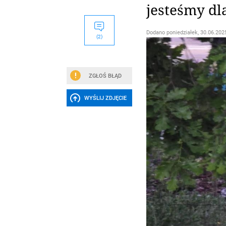
jesteśmy dl
Dodano
poniedziałek, 30.06.2025
(2)
ZGŁOŚ BŁĄD
WYŚLIJ ZDJĘCIE