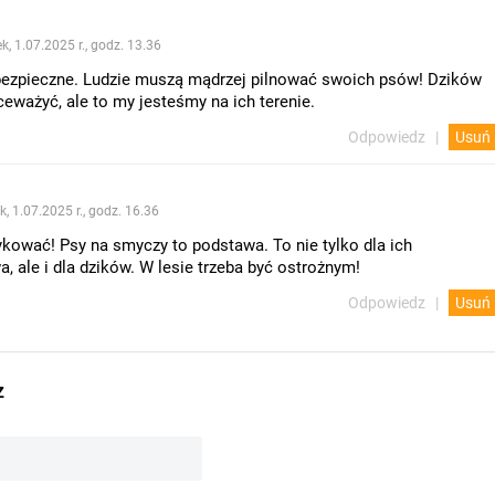
k, 1.07.2025 r., godz. 13.36
bezpieczne. Ludzie muszą mądrzej pilnować swoich psów! Dzików
eważyć, ale to my jesteśmy na ich terenie.
Odpowiedz
Usuń
k, 1.07.2025 r., godz. 16.36
kować! Psy na smyczy to podstawa. To nie tylko dla ich
, ale i dla dzików. W lesie trzeba być ostrożnym!
Odpowiedz
Usuń
z