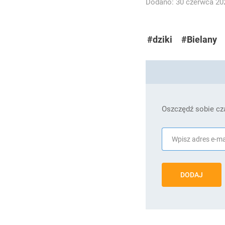
Dodano: 30 czerwca 202
#dziki
#Bielany
Oszczędź sobie cza
DODAJ