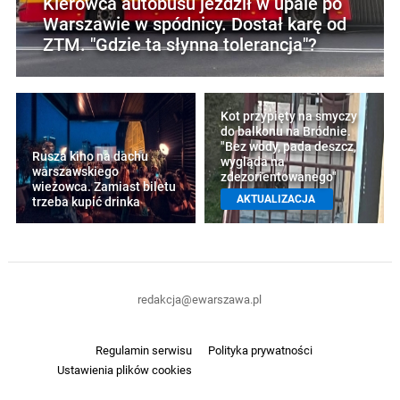
Kierowca autobusu jeździł w upale po
Warszawie w spódnicy. Dostał karę od
ZTM. "Gdzie ta słynna tolerancja"?
Kot przypięty na smyczy
do balkonu na Bródnie.
"Bez wody, pada deszcz,
Rusza kino na dachu
wygląda na
warszawskiego
zdezorientowanego"
wieżowca. Zamiast biletu
AKTUALIZACJA
trzeba kupić drinka
redakcja@ewarszawa.pl
Regulamin serwisu
Polityka prywatności
Ustawienia plików cookies