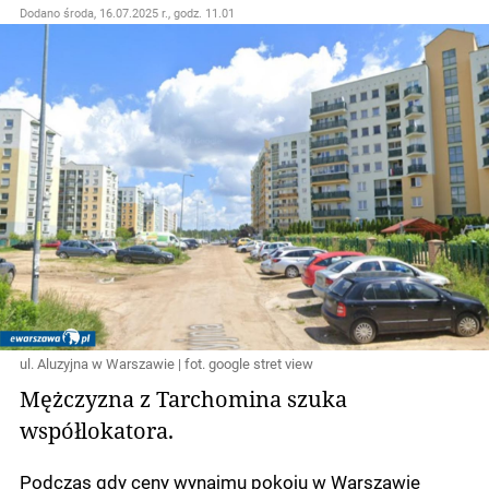
Dodano
środa, 16.07.2025 r., godz. 11.01
ul. Aluzyjna w Warszawie | fot. google stret view
Mężczyzna z Tarchomina szuka
współlokatora.
Podczas gdy ceny wynajmu pokoju w Warszawie