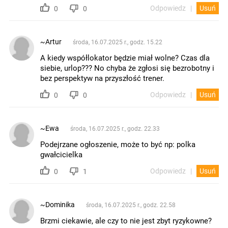
Odpowiedz
Usuń
0
0
~Artur
środa, 16.07.2025 r., godz. 15.22
A kiedy współlokator będzie miał wolne? Czas dla
siebie, urlop??? No chyba że zgłosi się bezrobotny i
bez perspektyw na przyszłość trener.
Odpowiedz
Usuń
0
0
~Ewa
środa, 16.07.2025 r., godz. 22.33
Podejrzane ogłoszenie, może to być np: polka
gwałcicielka
Odpowiedz
Usuń
0
1
~Dominika
środa, 16.07.2025 r., godz. 22.58
Brzmi ciekawie, ale czy to nie jest zbyt ryzykowne?