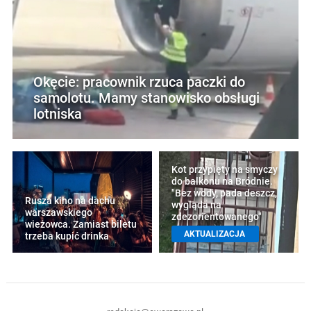
Okęcie: pracownik rzuca paczki do
samolotu. Mamy stanowisko obsługi
lotniska
Kot przypięty na smyczy
do balkonu na Bródnie.
"Bez wody, pada deszcz,
Rusza kino na dachu
wygląda na
warszawskiego
zdezorientowanego"
wieżowca. Zamiast biletu
AKTUALIZACJA
trzeba kupić drinka