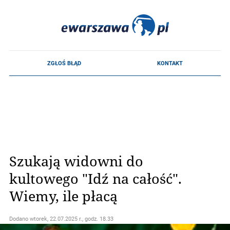
Szukają widowni do
kultowego "Idź na całość".
Wiemy, ile płacą
Dodano
wtorek, 22.07.2025 r., godz. 18.33