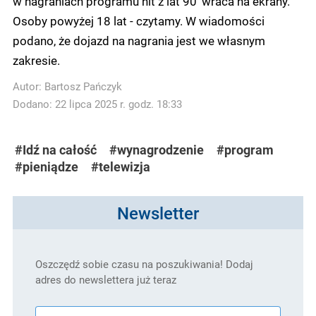
w nagraniach programu hit z lat 90' wraca na ekrany.
Osoby powyżej 18 lat - czytamy. W wiadomości
podano, że dojazd na nagrania jest we własnym
zakresie.
Autor:
Bartosz Pańczyk
Dodano: 22 lipca 2025 r. godz. 18:33
#Idź na całość
#wynagrodzenie
#program
#pieniądze
#telewizja
Newsletter
Oszczędź sobie czasu na poszukiwania! Dodaj
adres do newslettera już teraz