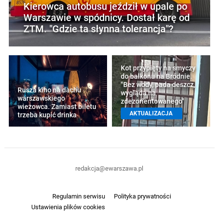
Kierowca autobusu jeździł w upale po
Warszawie w spódnicy. Dostał karę od
ZTM. "Gdzie ta słynna tolerancja"?
Kot przypięty na smyczy
do balkonu na Bródnie.
"Bez wody, pada deszcz,
Rusza kino na dachu
wygląda na
warszawskiego
zdezorientowanego"
wieżowca. Zamiast biletu
AKTUALIZACJA
trzeba kupić drinka
redakcja@ewarszawa.pl
Regulamin serwisu
Polityka prywatności
Ustawienia plików cookies