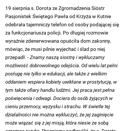
19 sierpnia s. Dorota ze Zgromadzenia Sióstr
Pasjonistek Świętego Pawła od Krzyża w Kutnie
odebrała tajemniczy telefon od osoby podającej się
za funkcjonariusza policji. Po długiej rozmowie
wyraźnie zdenerwowana opuściła dom zakonny,
mówiąc, że musi pilnie wyjechać i ślad po niej
przepadł. -
Znamy naszą siostrę i wykluczamy
możliwość dobrowolnego odejścia. Od wielu lat pełni
posługę nie tylko w edukacji, ale także z wielkim
oddaniem wspiera kobiety uwikłane w prostytucję, w
tym także ofiary handlu ludźmi. Jej praca jest pełna
poświęcenia i odwagi. Dociera do osób żyjących w
cieniu przemocy, wyzysku i strachu. W świetle tej
działalności nie można wykluczyć, że jej zaginięcie
może wiązać się z jej misją, która niesie ze sobą
ogromne ryzyko. Pragniemy podkreślić, że s. Dorota