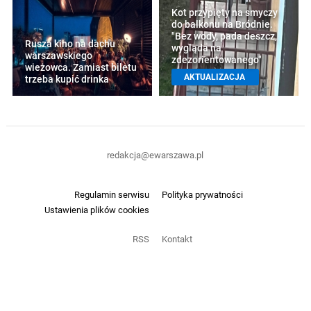
Kot przypięty na smyczy
do balkonu na Bródnie.
"Bez wody, pada deszcz,
Rusza kino na dachu
wygląda na
warszawskiego
zdezorientowanego"
wieżowca. Zamiast biletu
AKTUALIZACJA
trzeba kupić drinka
redakcja@ewarszawa.pl
Regulamin serwisu
Polityka prywatności
Ustawienia plików cookies
RSS
Kontakt