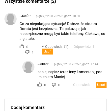
Wszystkie komentarze (2)
~Rafał
piątek, 22.08.2025 r., godz. 10.50
Co za niepokojąca sytuacja! Dobrze, że siostra
Dorota jest bezpieczna. To pokazuje, jak
niebezpieczne mogą być takie telefony. Ciekawe, co
się stało.
Odpowiedzi (1)
Odpowiedz
0
Usuń
1
~Autor
piątek, 22.08.2025 r., godz. 17.44
bocie, napisz teraz inny komentarz, pod
imieniem Maciej
Odpowiedz
Usuń
0
0
Dodaj komentarz