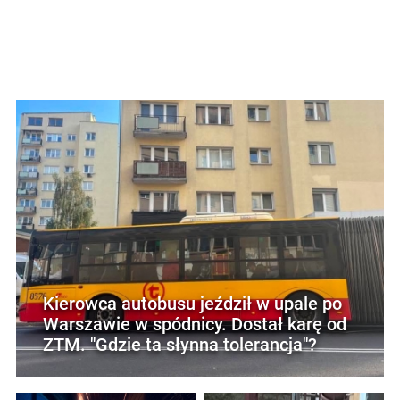
Kierowca autobusu jeździł w upale po
Warszawie w spódnicy. Dostał karę od
ZTM. "Gdzie ta słynna tolerancja"?