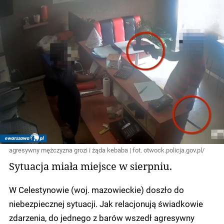
agresywny mężczyzna grozi i żąda kebaba | fot. otwock.policja.gov.pl/
Sytuacja miała miejsce w sierpniu.
W Celestynowie (woj. mazowieckie) doszło do
niebezpiecznej sytuacji. Jak relacjonują świadkowie
zdarzenia, do jednego z barów wszedł agresywny