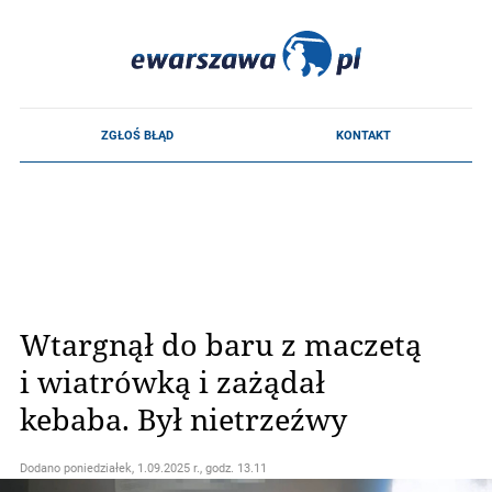
Wtargnął do baru z maczetą
i wiatrówką i zażądał
kebaba. Był nietrzeźwy
Dodano
poniedziałek, 1.09.2025 r., godz. 13.11