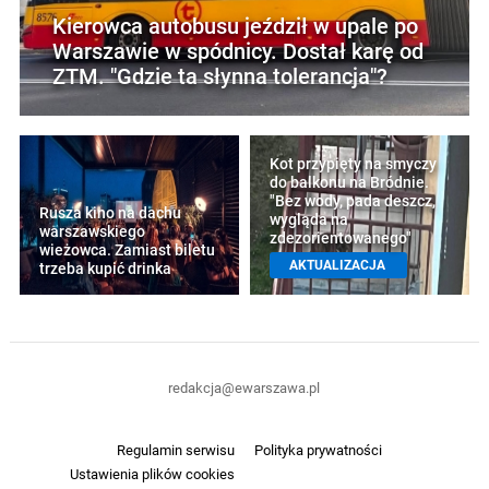
Kierowca autobusu jeździł w upale po
Warszawie w spódnicy. Dostał karę od
ZTM. "Gdzie ta słynna tolerancja"?
Kot przypięty na smyczy
do balkonu na Bródnie.
"Bez wody, pada deszcz,
Rusza kino na dachu
wygląda na
warszawskiego
zdezorientowanego"
wieżowca. Zamiast biletu
AKTUALIZACJA
trzeba kupić drinka
redakcja@ewarszawa.pl
Regulamin serwisu
Polityka prywatności
Ustawienia plików cookies