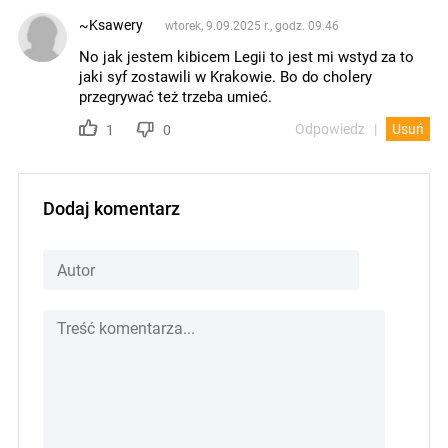
~Ksawery
wtorek, 9.09.2025 r., godz. 09.46
No jak jestem kibicem Legii to jest mi wstyd za to
jaki syf zostawili w Krakowie. Bo do cholery
przegrywać też trzeba umieć.
Odpowiedz
Usuń
1
0
Dodaj komentarz