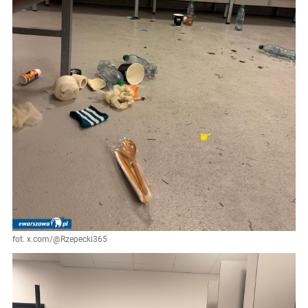
fot. x.com/@Rzepecki365