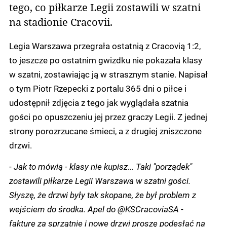
tego, co piłkarze Legii zostawili w szatni
na stadionie Cracovii.
Legia Warszawa przegrała ostatnią z Cracovią 1:2,
to jeszcze po ostatnim gwizdku nie pokazała klasy
w szatni, zostawiając ją w strasznym stanie. Napisał
o tym Piotr Rzepecki z portalu 365 dni o piłce i
udostępnił zdjęcia z tego jak wyglądała szatnia
gości po opuszczeniu jej przez graczy Legii. Z jednej
strony porozrzucane śmieci, a z drugiej zniszczone
drzwi.
-
Jak to mówią - klasy nie kupisz... Taki "porządek"
zostawili piłkarze Legii Warszawa w szatni gości.
Słyszę, że drzwi były tak skopane, że był problem z
wejściem do środka. Apel do @KSCracoviaSA -
fakturę za sprzątnie i nowe drzwi proszę podesłać na