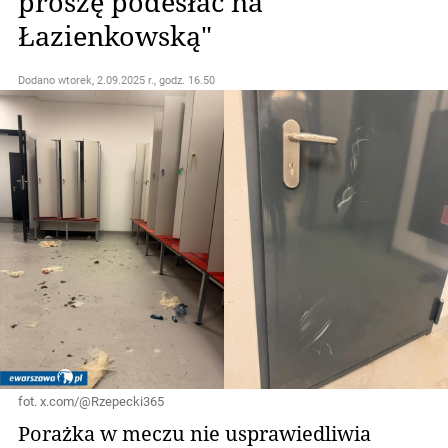
proszę podesłać na
Łazienkowską"
Dodano
wtorek, 2.09.2025 r., godz. 16.50
fot. x.com/@Rzepecki365
Porażka w meczu nie usprawiedliwia