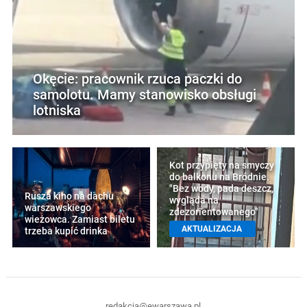
Okęcie: pracownik rzuca paczki do
samolotu. Mamy stanowisko obsługi
lotniska
Kot przypięty na smyczy
do balkonu na Bródnie.
"Bez wody, pada deszcz,
Rusza kino na dachu
wygląda na
warszawskiego
zdezorientowanego"
wieżowca. Zamiast biletu
AKTUALIZACJA
trzeba kupić drinka
redakcja@ewarszawa.pl