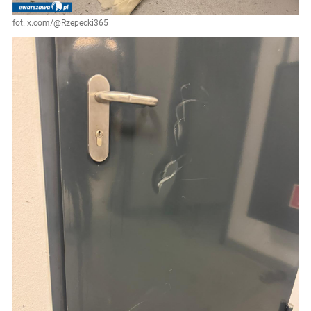
fot. x.com/@Rzepecki365