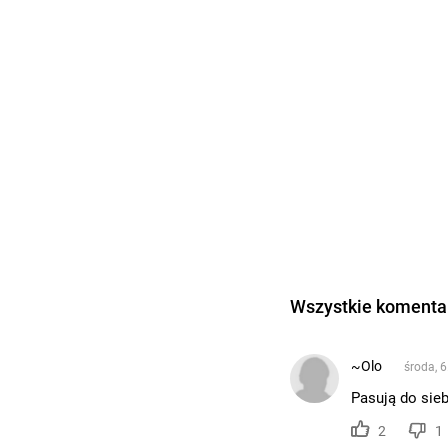
Wszystkie komentar
~Olo
środa, 6
Pasują do sieb
2
1