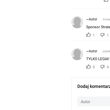
~Autor
środa
Sponsor Strat
1
1
~Autor
piąte
TYLKO LEGIA!
0
0
Dodaj komentar