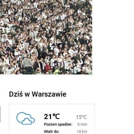
Dziś w Warszawie
21℃
15℃
Poziom opadów:
0 mm
Wiatr do:
14 km