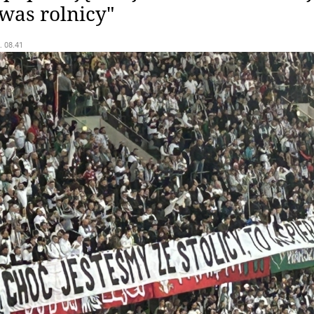
was rolnicy"
. 08.41