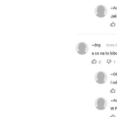
~Au
Jak
~dog
środa, 
a co na to kib
2
1
~Ol
I r
~Au
W P