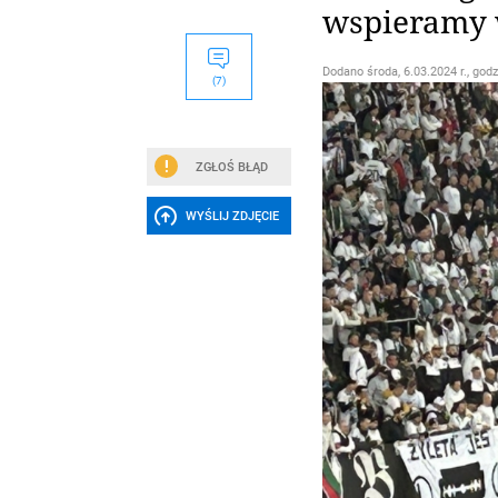
wspieramy 
Dodano
środa, 6.03.2024 r., godz
(7)
ZGŁOŚ BŁĄD
WYŚLIJ ZDJĘCIE