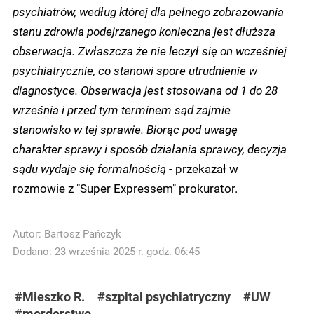
psychiatrów, według której dla pełnego zobrazowania
stanu zdrowia podejrzanego konieczna jest dłuższa
obserwacja. Zwłaszcza że nie leczył się on wcześniej
psychiatrycznie, co stanowi spore utrudnienie w
diagnostyce. Obserwacja jest stosowana od 1 do 28
września i przed tym terminem sąd zajmie
stanowisko w tej sprawie. Biorąc pod uwagę
charakter sprawy i sposób działania sprawcy, decyzja
sądu wydaje się formalnością
- przekazał w
rozmowie z "Super Expressem" prokurator.
Autor:
Bartosz Pańczyk
Dodano: 23 września 2025 r. godz. 06:45
#Mieszko R.
#szpital psychiatryczny
#UW
#morderstwo