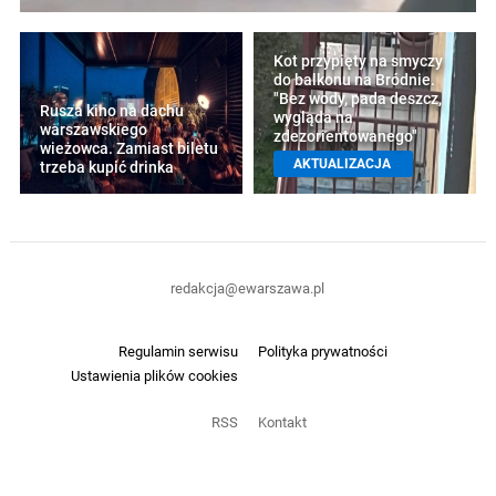
Kot przypięty na smyczy
do balkonu na Bródnie.
"Bez wody, pada deszcz,
Rusza kino na dachu
wygląda na
warszawskiego
zdezorientowanego"
wieżowca. Zamiast biletu
AKTUALIZACJA
trzeba kupić drinka
redakcja@ewarszawa.pl
Regulamin serwisu
Polityka prywatności
Ustawienia plików cookies
RSS
Kontakt