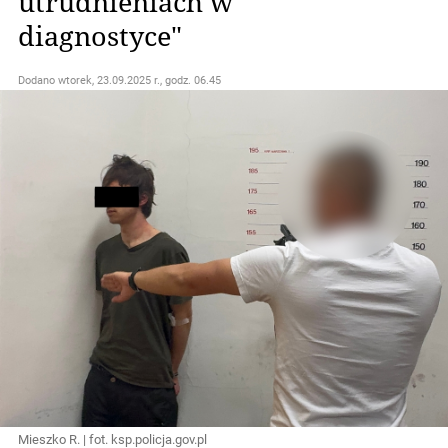
utrudnieniach w
diagnostyce"
Dodano
wtorek, 23.09.2025 r., godz. 06.45
Mieszko R. | fot. ksp.policja.gov.pl