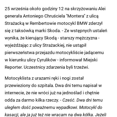
25 września około godziny 12 na skrzyżowaniu Alei
generała Antoniego Chruściela "Montera" z ulicą
Strażacką w Rembertowie motocykl BMW zderzył
się z taksówką marki Skoda. - Ze wstępnych ustaleń
wynika, że kierujący Skodą - starszy mężczyzna -
wyjeżdżając z ulicy Strażackiej, nie ustąpił
pierwszeństwa przejazdu motocykliście jadącemu
w kierunku ulicy Cyrulików - informował Miejski
Reporter. Uczestnicy zdarzenia byli trzeźwi.
Motocyklista z urazami ręki i nogi został
przewieziony do szpitala. Dwa dni temu napisał w
internecie, że nie wróci już na jednoślad i chętnie
odda za darmo kilka rzeczy. -
Cześć. Dwa dni temu
uległem dość poważnemu wypadkowi. Motocykl do
kasacji, ale ja już też nie wracam na dwa kółka. Jeżeli