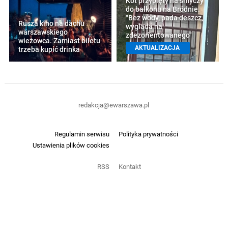
Kot przypięty na smyczy
do balkonu na Bródnie.
"Bez wody, pada deszcz,
Rusza kino na dachu
wygląda na
warszawskiego
zdezorientowanego"
wieżowca. Zamiast biletu
AKTUALIZACJA
trzeba kupić drinka
redakcja@ewarszawa.pl
Regulamin serwisu
Polityka prywatności
Ustawienia plików cookies
RSS
Kontakt