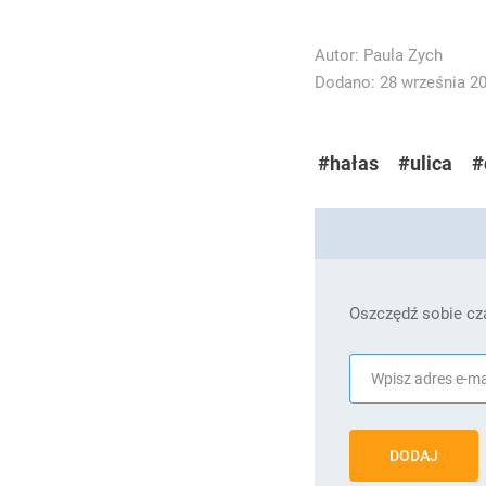
Autor:
Paula Zych
Dodano: 28 września 202
#hałas
#ulica
#
Oszczędź sobie cza
DODAJ