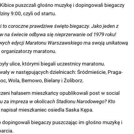
ibice puszczali głośno muzykę i dopingowali biegaczy
iny 9:00, czyli od startu.
to coroczne prawdziwe święto biegaczy. Jako jeden z
w na świecie odbywa się nieprzerwanie od 1979 roku!
wych edycji Maratonu Warszawskiego ma swoją unikatową
 organizatorzy maratonu.
yły ulice, którymi biegali uczestnicy maratonu.
ały w następujących dzielnicach: Śródmieście, Praga-
oc, Wola, Bemowo, Bielany i Żoliborz.
zeni hałasem mieszkańcy opublikowali post w social
u za impreza w okolicach Stadionu Narodowego? Kto
-
napisał mieszkaniec osiedla Saska Kępa.
ce dopingowali biegaczy puszczając im głośno muzykę i
arcia.