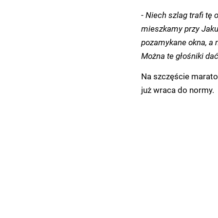
-
Niech szlag trafi t
mieszkamy przy Jakub
pozamykane okna, a m
Można te głośniki dać
Na szczęście maraton
już wraca do normy.