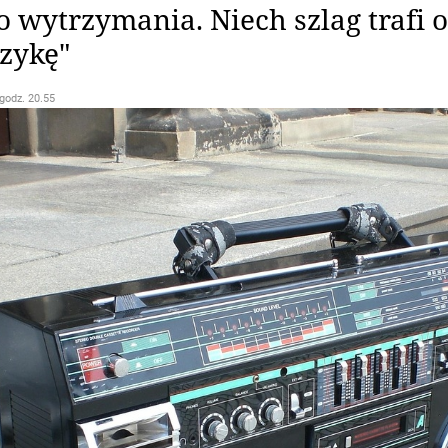
o wytrzymania. Niech szlag trafi o
zykę"
 godz. 20.55