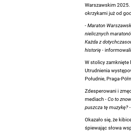
Warszawskim 2025. K
okrzykami już od godz
-
Maraton Warszawski 
nielicznych maratonó
Każda z dotychczaso
historię -
informowali
W stolicy zamknięte b
Utrudnienia występow
Południe, Praga-Półn
Zdesperowani i zmęc
mediach -
Co to znow
puszcza tę muzykę? 
Okazało się, że kibi
śpiewając słowa wsp