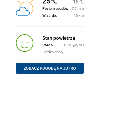
25℃
18℃
Poziom opadów:
7.7 mm
Wiatr do:
16 km
Stan powietrza
PM2.5
10.20 μg/m3
Bardzo dobry
ZOBACZ POGODĘ NA JUTRO