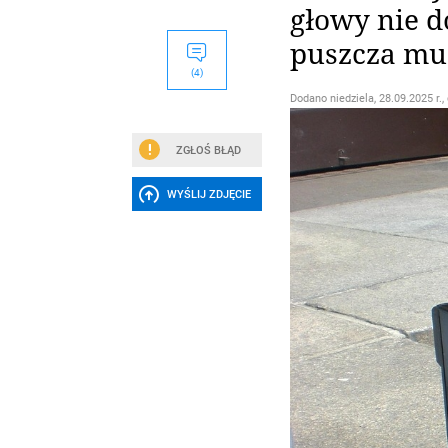
głowy nie d
puszcza mu
(4)
Dodano
niedziela, 28.09.2025 r.,
ZGŁOŚ BŁĄD
WYŚLIJ ZDJĘCIE